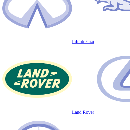
Infiniti
Isuzu
Land Rover