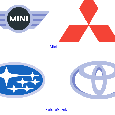
Mini
Subaru
Suzuki