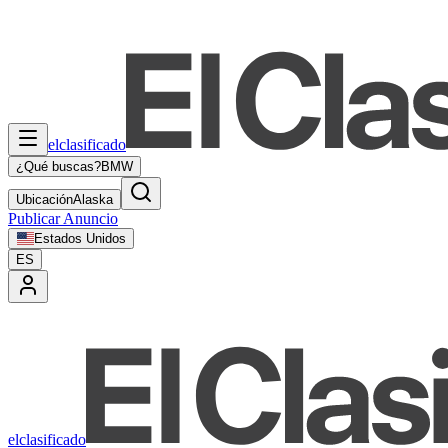
elclasificado
¿Qué buscas?
BMW
Ubicación
Alaska
Publicar Anuncio
Estados Unidos
ES
elclasificado