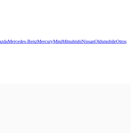
azda
Mercedes-Benz
Mercury
Mini
Mitsubishi
Nissan
Oldsmobile
Otros