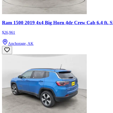
Ram 1500 2019 4x4 Big Horn 4dr Crew Cab 6.4 ft. 
$26,961
Anchorage, AK