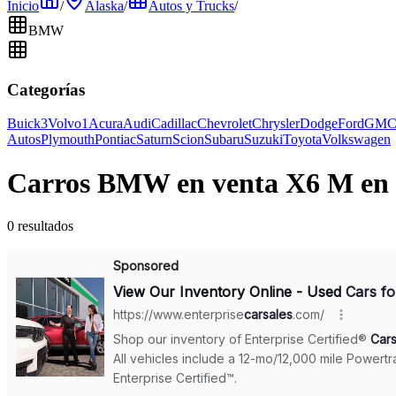
Inicio
/
Alaska
/
Autos y Trucks
/
BMW
Categorías
Buick
3
Volvo
1
Acura
Audi
Cadillac
Chevrolet
Chrysler
Dodge
Ford
GM
Autos
Plymouth
Pontiac
Saturn
Scion
Subaru
Suzuki
Toyota
Volkswagen
Carros BMW en venta X6 M en e
0 resultados