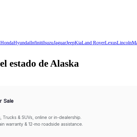
C
Honda
Hyundai
Infiniti
Isuzu
Jaguar
Jeep
Kia
Land Rover
Lexus
Lincoln
M
l estado de Alaska