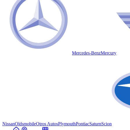
Mercedes-Benz
Mercury
Nissan
Oldsmobile
Otros Autos
Plymouth
Pontiac
Saturn
Scion