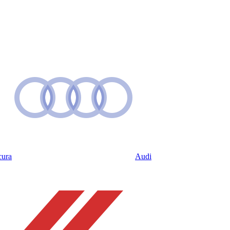
ura
Audi