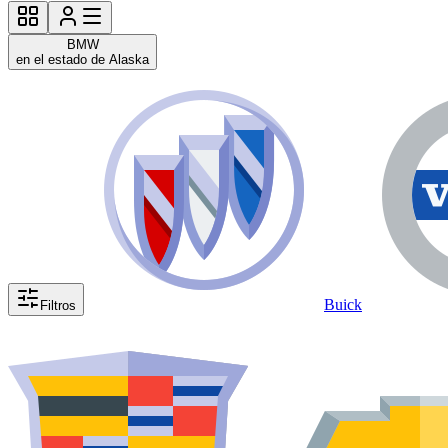
BMW
en el estado de Alaska
Buick
Filtros