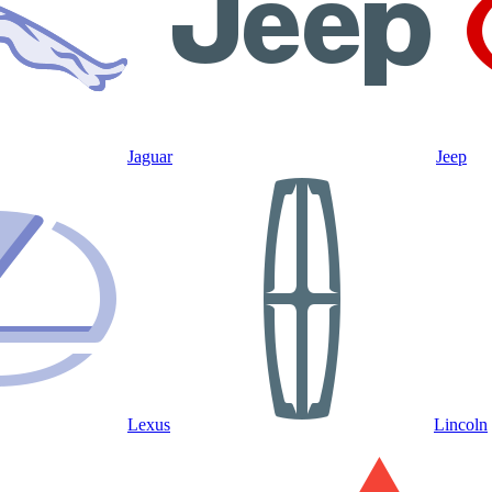
Jaguar
Jeep
Lexus
Lincoln