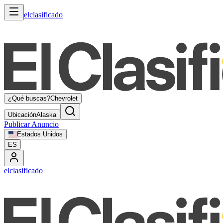
elclasificado
¿Qué buscas?
Chevrolet
Ubicación
Alaska
Publicar Anuncio
Estados Unidos
ES
elclasificado