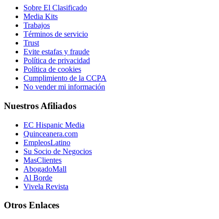
Sobre El Clasificado
Media Kits
Trabajos
Términos de servicio
Trust
Evite estafas y fraude
Política de privacidad
Política de cookies
Cumplimiento de la CCPA
No vender mi información
Nuestros Afiliados
EC Hispanic Media
Quinceanera.com
EmpleosLatino
Su Socio de Negocios
MasClientes
AbogadoMall
Al Borde
Vivela Revista
Otros Enlaces