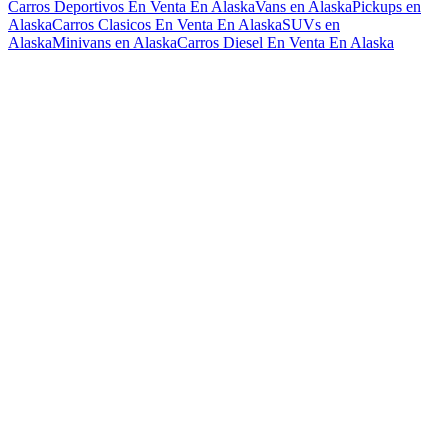
Carros Deportivos En Venta En Alaska
Vans en Alaska
Pickups en
Alaska
Carros Clasicos En Venta En Alaska
SUVs en
Alaska
Minivans en Alaska
Carros Diesel En Venta En Alaska