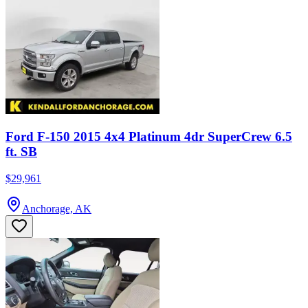
Ford F-150 2015 4x4 Platinum 4dr SuperCrew 6.5
ft. SB
$29,961
Anchorage, AK