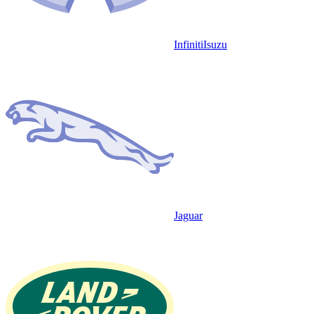
Infiniti
Isuzu
Jaguar