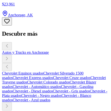
$23,961
Anchorage, AK
Descubre más
Autos y Trucks en Anchorage
Chevrolet Equinox usados
Chevrolet Silverado 1500
usados
Chevrolet Express usados
Chevrolet Cruze usados
Chevrolet
Traverse usados
Chevrolet Colorado usados
Chevrolet Blazer
usados
Chevrolet - Automático usados
Chevrolet - Gasolina
usados
Chevrolet - Diesel usados
Chevrolet - Gris usados
Chevrolet -
Plata usados
Chevrolet - Negro usados
Chevrolet - Blanco
usados
Chevrolet - Azul usados