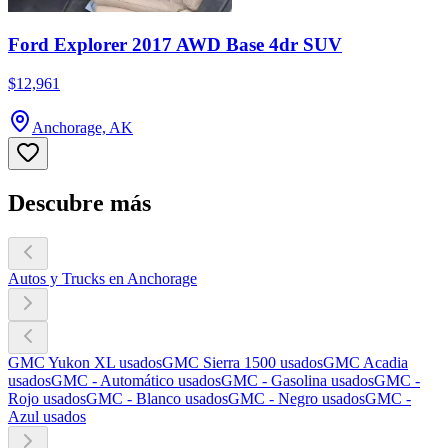
Ford Explorer 2017 AWD Base 4dr SUV
$12,961
Anchorage, AK
Descubre más
Autos y Trucks en Anchorage
GMC Yukon XL usados
GMC Sierra 1500 usados
GMC Acadia
usados
GMC - Automático usados
GMC - Gasolina usados
GMC -
Rojo usados
GMC - Blanco usados
GMC - Negro usados
GMC -
Azul usados