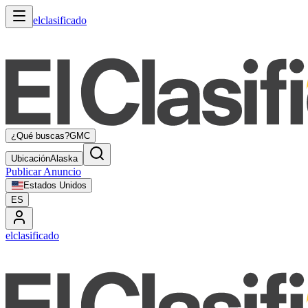
elclasificado
¿Qué buscas?
GMC
Ubicación
Alaska
Publicar Anuncio
Estados Unidos
ES
elclasificado