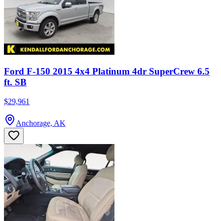
Ford F-150 2015 4x4 Platinum 4dr SuperCrew 6.5
ft. SB
$29,961
Anchorage, AK