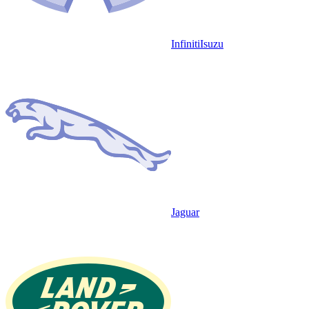
Infiniti
Isuzu
Jaguar