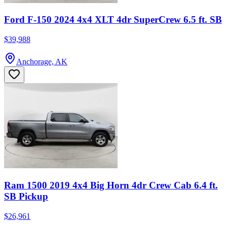
Ford F-150 2024 4x4 XLT 4dr SuperCrew 6.5 ft. SB
$39,988
Anchorage, AK
Ram 1500 2019 4x4 Big Horn 4dr Crew Cab 6.4 ft.
SB Pickup
$26,961