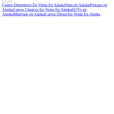
Carros Deportivos En Venta En Alaska
Vans en Alaska
Pickups en
Alaska
Carros Clasicos En Venta En Alaska
SUVs en
Alaska
Minivans en Alaska
Carros Diesel En Venta En Alaska