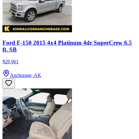
Ford F-150 2015 4x4 Platinum 4dr SuperCrew 6.5
ft. SB
$29,961
Anchorage, AK