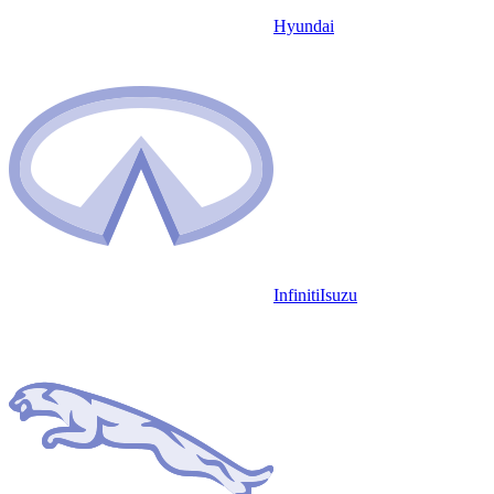
Hyundai
Infiniti
Isuzu