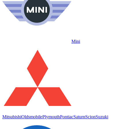
Mini
Mitsubishi
Oldsmobile
Plymouth
Pontiac
Saturn
Scion
Suzuki