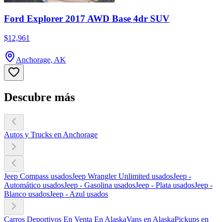
Ford Explorer 2017 AWD Base 4dr SUV
$12,961
Anchorage, AK
Descubre más
Autos y Trucks en Anchorage
Jeep Compass usados
Jeep Wrangler Unlimited usados
Jeep -
Automático usados
Jeep - Gasolina usados
Jeep - Plata usados
Jeep -
Blanco usados
Jeep - Azul usados
Carros Deportivos En Venta En Alaska
Vans en Alaska
Pickups en