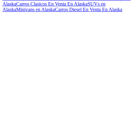
Alaska
Carros Clasicos En Venta En Alaska
SUVs en
Alaska
Minivans en Alaska
Carros Diesel En Venta En Alaska