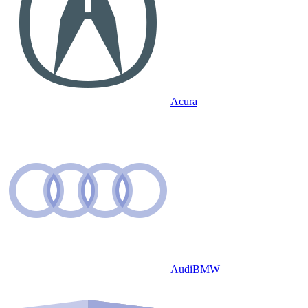
Acura
Audi
BMW