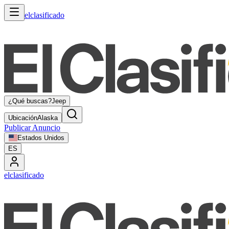
elclasificado
¿Qué buscas?
Jeep
Ubicación
Alaska
Publicar Anuncio
Estados Unidos
ES
elclasificado