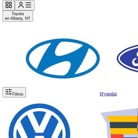
Toyota
en Albany, NY
Hyundai
Filtros