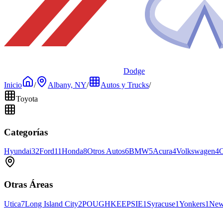
Dodge
Inicio
/
Albany, NY
/
Autos y Trucks
/
Toyota
Categorías
Hyundai
32
Ford
11
Honda
8
Otros Autos
6
BMW
5
Acura
4
Volkswagen
4
C
Otras Áreas
Utica
7
Long Island City
2
POUGHKEEPSIE
1
Syracuse
1
Yonkers
1
New