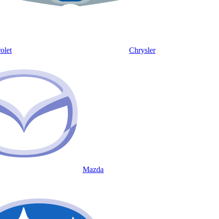
olet
Chrysler
Mazda