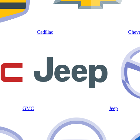
Cadillac
Chevr
GMC
Jeep