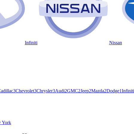
Infiniti
Nissan
adillac
3
Chevrolet
3
Chrysler
3
Audi
2
GMC
2
Jeep
2
Mazda
2
Dodge
1
Infinit
 York