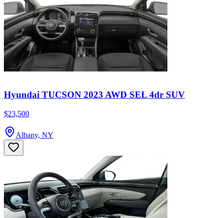
Hyundai TUCSON 2023 AWD SEL 4dr SUV
$23,500
Albany, NY