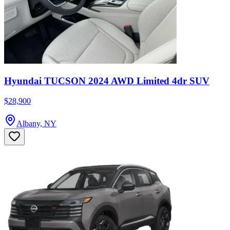
Hyundai TUCSON 2024 AWD Limited 4dr SUV
$28,900
Albany, NY