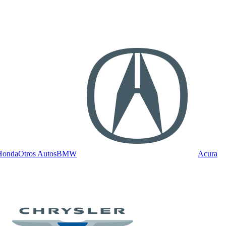
Honda
Otros Autos
BMW
Acura