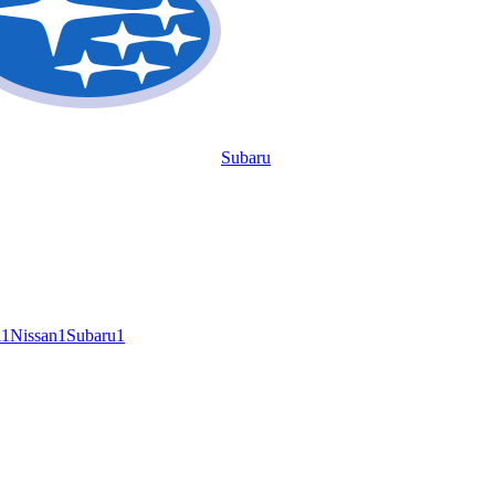
Subaru
i
1
Nissan
1
Subaru
1