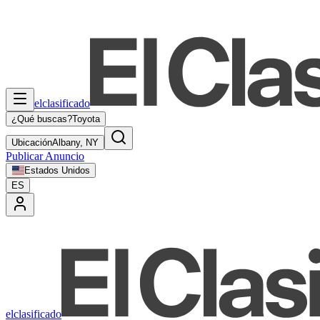
elclasificado
¿Qué buscas?
Toyota
Ubicación
Albany, NY
Publicar Anuncio
Estados Unidos
ES
elclasificado