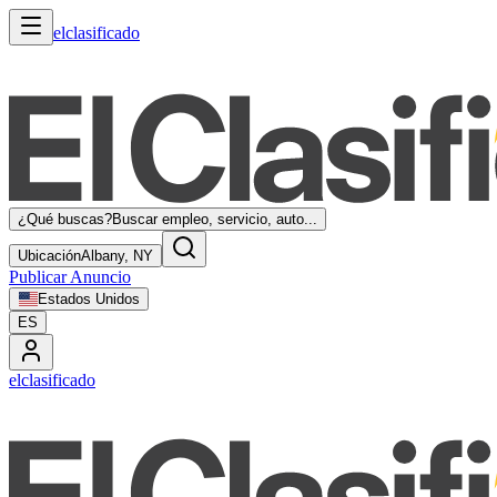
elclasificado
¿Qué buscas?
Buscar empleo, servicio, auto...
Ubicación
Albany, NY
Publicar Anuncio
Estados Unidos
ES
elclasificado