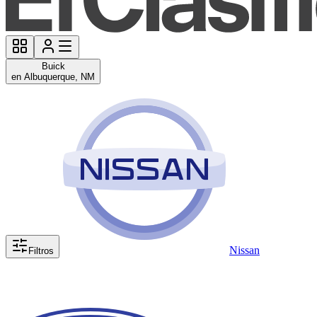
Buick
en Albuquerque, NM
Nissan
Filtros