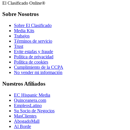
El Clasificado Online®
Sobre Nosotros
Sobre El Clasificado
Media Kits
Trabajos
Términos de servicio
Trust
Evite estafas y fraude
Política de privacidad
Política de cookies
Cumplimiento de la CCPA
No vender mi información
Nuestros Afiliados
EC Hispanic Media
Quinceanera.com
EmpleosLatino
Su Socio de Negocios
MasClientes
AbogadoMall
Al Borde