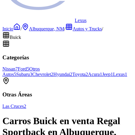
Lexus
Inicio
/
Albuquerque, NM
/
Autos y Trucks
/
Buick
Categorías
Nissan
7
Ford
5
Otros
Autos
5
Subaru
3
Chevrolet
2
Hyundai
2
Toyota
2
Acura
1
Jeep
1
Lexus
1
Otras Áreas
Las Cruces
2
Carros Buick en venta Regal
Sportback en Albuquerque,