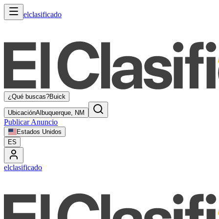
elclasificado
¿Qué buscas?
Buick
Ubicación
Albuquerque, NM
Publicar Anuncio
Estados Unidos
ES
elclasificado