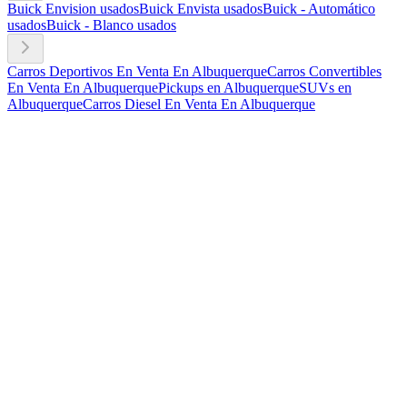
Buick Envision usados
Buick Envista usados
Buick - Automático
usados
Buick - Blanco usados
Carros Deportivos En Venta En Albuquerque
Carros Convertibles
En Venta En Albuquerque
Pickups en Albuquerque
SUVs en
Albuquerque
Carros Diesel En Venta En Albuquerque