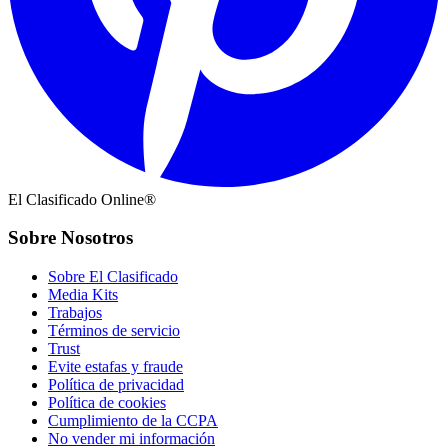
El Clasificado Online®
Sobre Nosotros
Sobre El Clasificado
Media Kits
Trabajos
Términos de servicio
Trust
Evite estafas y fraude
Política de privacidad
Política de cookies
Cumplimiento de la CCPA
No vender mi información