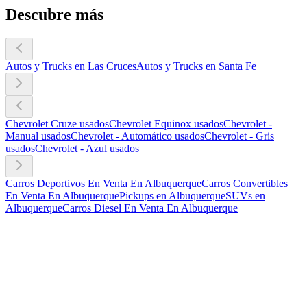
Descubre más
Autos y Trucks en Las Cruces
Autos y Trucks en Santa Fe
Chevrolet Cruze usados
Chevrolet Equinox usados
Chevrolet -
Manual usados
Chevrolet - Automático usados
Chevrolet - Gris
usados
Chevrolet - Azul usados
Carros Deportivos En Venta En Albuquerque
Carros Convertibles
En Venta En Albuquerque
Pickups en Albuquerque
SUVs en
Albuquerque
Carros Diesel En Venta En Albuquerque