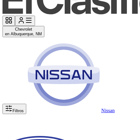
Chevrolet
en Albuquerque, NM
Nissan
Filtros