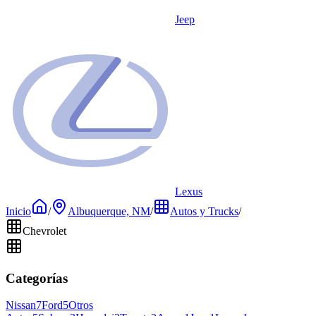
Jeep
Lexus
Inicio
/
Albuquerque, NM
/
Autos y Trucks
/
Chevrolet
Categorías
Nissan
7
Ford
5
Otros