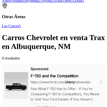
Autos
5
Subaru
3
Hyundai
2
Toyota
2
Acura
1
Jeep
1
Lexus
1
Otras Áreas
Las Cruces
5
Carros Chevrolet en venta Trax
en Albuquerque, NM
0 resultados