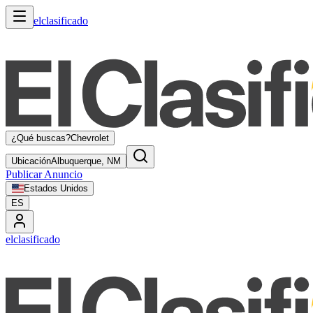
elclasificado
¿Qué buscas?
Chevrolet
Ubicación
Albuquerque, NM
Publicar Anuncio
Estados Unidos
ES
elclasificado