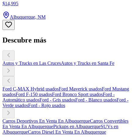
$14,995
Albuquerque, NM
Descubre más
Autos y Trucks en Las Cruces
Autos y Trucks en Santa Fe
Ford C-MAX Hybrid usados
Ford Maverick usados
Ford Mustang
usados
Ford F-150 usados
Ford Bronco Sport usados
Ford -
Automático usados
Ford - Gris usados
Ford - Blanco usados
Ford -
Verde usados
Ford - Rojo usados
Carros Deportivos En Venta En Albuquerque
Carros Convertibles
En Venta En Albuquerque
Pickups en Albuquerque
SUVs en
Albuquerque
Carros Diesel En Venta En Albuquerque