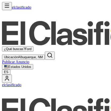
elclasificado
¿Qué buscas?
Ford
Ubicación
Albuquerque, NM
Publicar Anuncio
Estados Unidos
ES
elclasificado