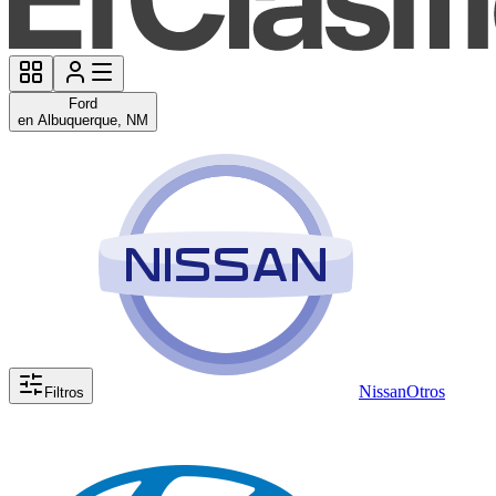
Ford
en Albuquerque, NM
Nissan
Otros
Filtros