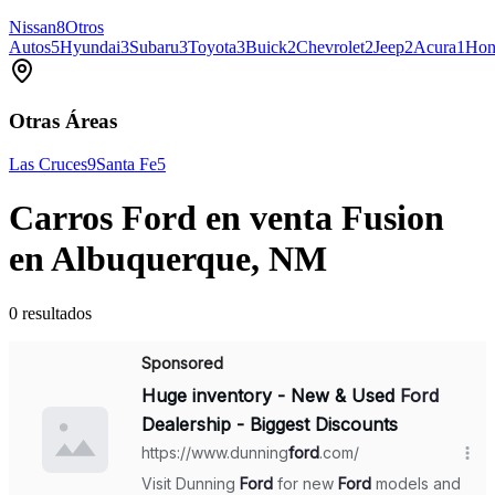
Nissan
8
Otros
Autos
5
Hyundai
3
Subaru
3
Toyota
3
Buick
2
Chevrolet
2
Jeep
2
Acura
1
Hon
Otras Áreas
Las Cruces
9
Santa Fe
5
Carros Ford en venta Fusion
en Albuquerque, NM
0 resultados