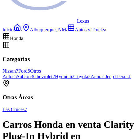
Lexus
Inicio
/
Albuquerque, NM
/
Autos y Trucks
/
Honda
Categorías
Nissan
7
Ford
5
Otros
Autos
5
Subaru
3
Chevrolet
2
Hyundai
2
Toyota
2
Acura
1
Jeep
1
Lexus
1
Otras Áreas
Las Cruces
7
Carros Honda en venta Clarity
Plug-In Hybrid en