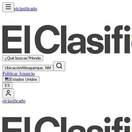
elclasificado
¿Qué buscas?
Honda
Ubicación
Albuquerque, NM
Publicar Anuncio
Estados Unidos
ES
elclasificado