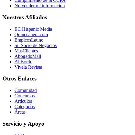
Cumplimiento de la CCPA
No vender mi información
Nuestros Afiliados
EC Hispanic Media
Quinceanera.com
EmpleosLatino
Su Socio de Negocios
MasClientes
AbogadoMall
Al Borde
Vivela Revista
Otros Enlaces
Comunidad
Concursos
Artículos
Categorías
Áreas
Servicio y Apoyo