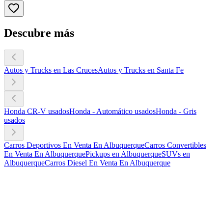
Descubre más
Autos y Trucks en Las Cruces
Autos y Trucks en Santa Fe
Honda CR-V usados
Honda - Automático usados
Honda - Gris
usados
Carros Deportivos En Venta En Albuquerque
Carros Convertibles
En Venta En Albuquerque
Pickups en Albuquerque
SUVs en
Albuquerque
Carros Diesel En Venta En Albuquerque