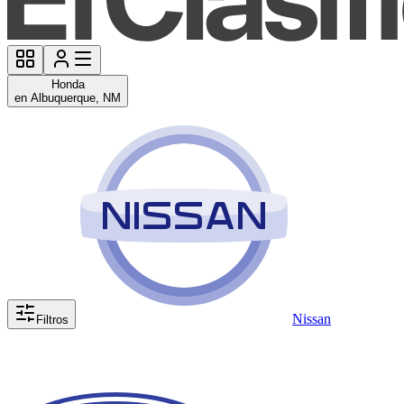
Honda
en Albuquerque, NM
Nissan
Filtros