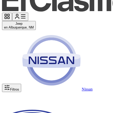
Jeep
en Albuquerque, NM
Nissan
Filtros