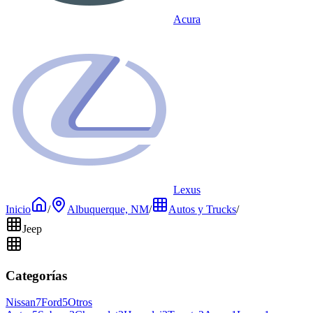
Acura
Lexus
Inicio
/
Albuquerque, NM
/
Autos y Trucks
/
Jeep
Categorías
Nissan
7
Ford
5
Otros