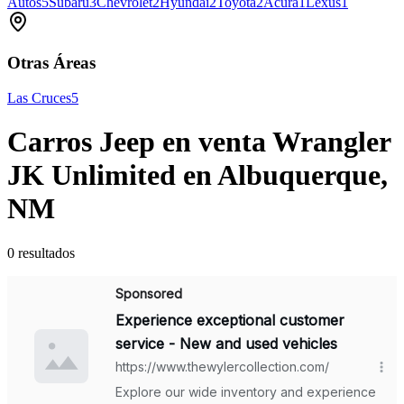
Autos
5
Subaru
3
Chevrolet
2
Hyundai
2
Toyota
2
Acura
1
Lexus
1
Otras Áreas
Las Cruces
5
Carros Jeep en venta Wrangler
JK Unlimited en Albuquerque,
NM
0 resultados