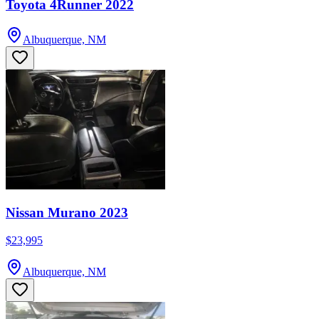
Toyota 4Runner 2022
Albuquerque, NM
Nissan Murano 2023
$23,995
Albuquerque, NM