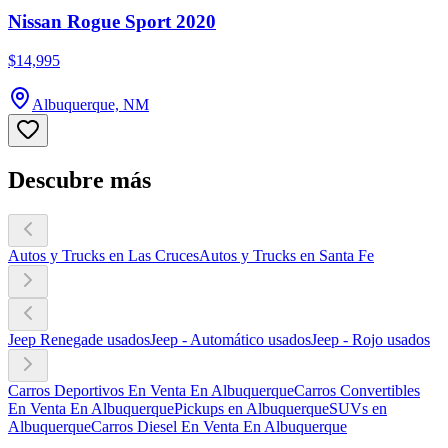
Nissan Rogue Sport 2020
$14,995
Albuquerque, NM
Descubre más
Autos y Trucks en Las Cruces
Autos y Trucks en Santa Fe
Jeep Renegade usados
Jeep - Automático usados
Jeep - Rojo usados
Carros Deportivos En Venta En Albuquerque
Carros Convertibles
En Venta En Albuquerque
Pickups en Albuquerque
SUVs en
Albuquerque
Carros Diesel En Venta En Albuquerque