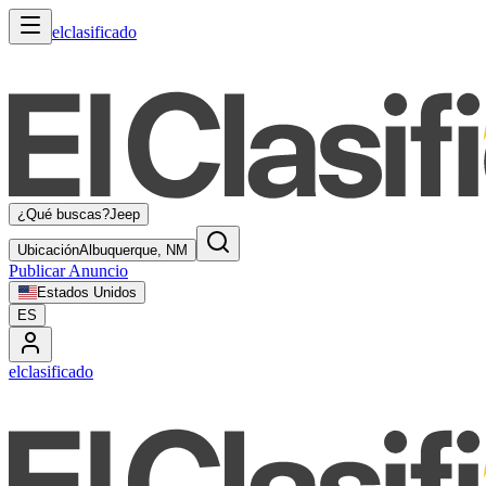
elclasificado
¿Qué buscas?
Jeep
Ubicación
Albuquerque, NM
Publicar Anuncio
Estados Unidos
ES
elclasificado