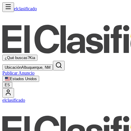
elclasificado
¿Qué buscas?
Kia
Ubicación
Albuquerque, NM
Publicar Anuncio
Estados Unidos
ES
elclasificado