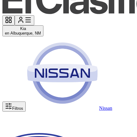
Kia
en Albuquerque, NM
Nissan
Filtros