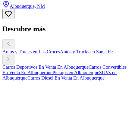
Albuquerque, NM
Descubre más
Autos y Trucks en Las Cruces
Autos y Trucks en Santa Fe
Carros Deportivos En Venta En Albuquerque
Carros Convertibles
En Venta En Albuquerque
Pickups en Albuquerque
SUVs en
Albuquerque
Carros Diesel En Venta En Albuquerque