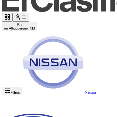
Kia
en Albuquerque, NM
Nissan
Filtros