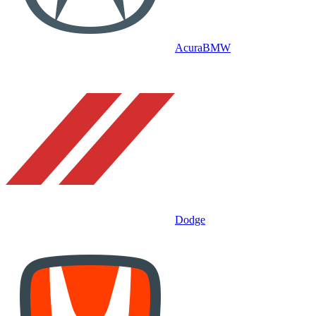
Acura
BMW
Dodge