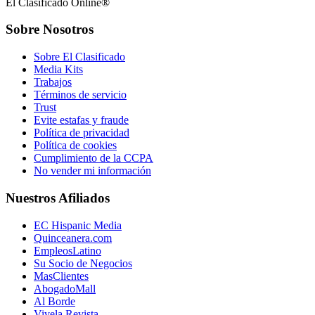
El Clasificado Online®
Sobre Nosotros
Sobre El Clasificado
Media Kits
Trabajos
Términos de servicio
Trust
Evite estafas y fraude
Política de privacidad
Política de cookies
Cumplimiento de la CCPA
No vender mi información
Nuestros Afiliados
EC Hispanic Media
Quinceanera.com
EmpleosLatino
Su Socio de Negocios
MasClientes
AbogadoMall
Al Borde
Vivela Revista