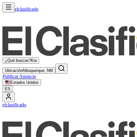
elclasificado
¿Qué buscas?
Kia
Ubicación
Albuquerque, NM
Publicar Anuncio
Estados Unidos
ES
elclasificado