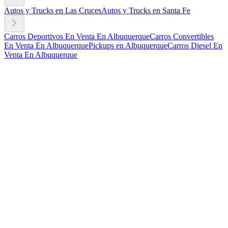
Autos y Trucks en Las Cruces
Autos y Trucks en Santa Fe
Carros Deportivos En Venta En Albuquerque
Carros Convertibles
En Venta En Albuquerque
Pickups en Albuquerque
Carros Diesel En
Venta En Albuquerque