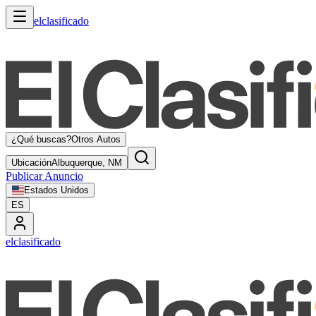
elclasificado
¿Qué buscas?
Otros Autos
Ubicación
Albuquerque, NM
Publicar Anuncio
Estados Unidos
ES
elclasificado