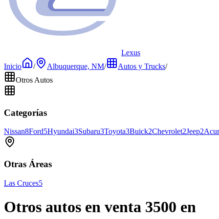
Lexus
Inicio
/
Albuquerque, NM
/
Autos y Trucks
/
Otros Autos
Categorías
Nissan
8
Ford
5
Hyundai
3
Subaru
3
Toyota
3
Buick
2
Chevrolet
2
Jeep
2
Acu
Otras Áreas
Las Cruces
5
Otros autos en venta 3500 en