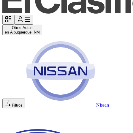
Otros Autos
en Albuquerque, NM
Nissan
Filtros