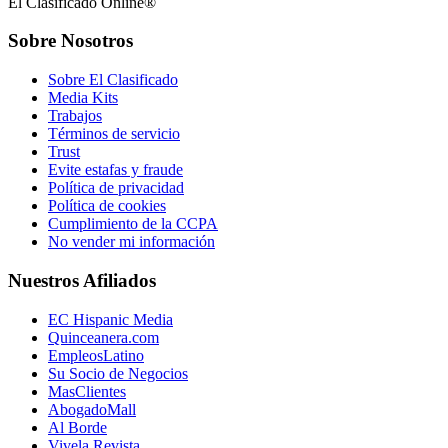
El Clasificado Online®
Sobre Nosotros
Sobre El Clasificado
Media Kits
Trabajos
Términos de servicio
Trust
Evite estafas y fraude
Política de privacidad
Política de cookies
Cumplimiento de la CCPA
No vender mi información
Nuestros Afiliados
EC Hispanic Media
Quinceanera.com
EmpleosLatino
Su Socio de Negocios
MasClientes
AbogadoMall
Al Borde
Vivela Revista