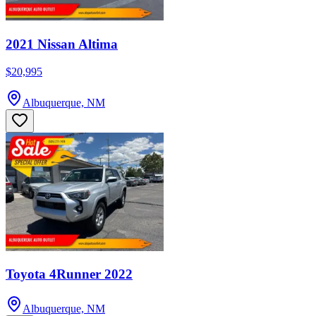
2021 Nissan Altima
$20,995
Albuquerque, NM
Toyota 4Runner 2022
Albuquerque, NM