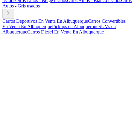
usados
Otros Autos - Beige usados
Otros Autos - Blanco usados
Otros
Autos - Gris usados
Carros Deportivos En Venta En Albuquerque
Carros Convertibles
En Venta En Albuquerque
Pickups en Albuquerque
SUVs en
Albuquerque
Carros Diesel En Venta En Albuquerque