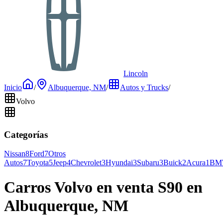
Lincoln
Inicio
/
Albuquerque, NM
/
Autos y Trucks
/
Volvo
Categorías
Nissan
8
Ford
7
Otros
Autos
7
Toyota
5
Jeep
4
Chevrolet
3
Hyundai
3
Subaru
3
Buick
2
Acura
1
BM
Carros Volvo en venta S90 en
Albuquerque, NM