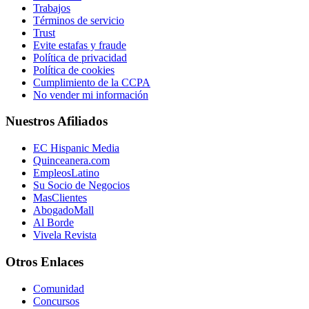
Trabajos
Términos de servicio
Trust
Evite estafas y fraude
Política de privacidad
Política de cookies
Cumplimiento de la CCPA
No vender mi información
Nuestros Afiliados
EC Hispanic Media
Quinceanera.com
EmpleosLatino
Su Socio de Negocios
MasClientes
AbogadoMall
Al Borde
Vivela Revista
Otros Enlaces
Comunidad
Concursos