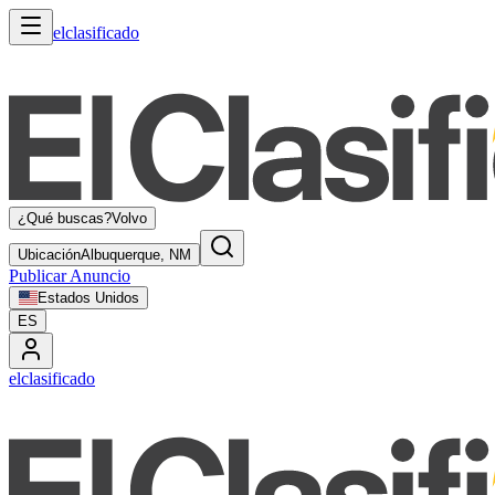
elclasificado
¿Qué buscas?
Volvo
Ubicación
Albuquerque, NM
Publicar Anuncio
Estados Unidos
ES
elclasificado