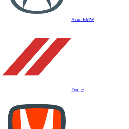
Acura
BMW
Dodge