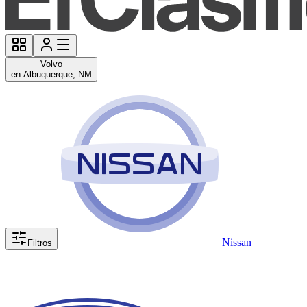
Volvo
en Albuquerque, NM
Nissan
Filtros