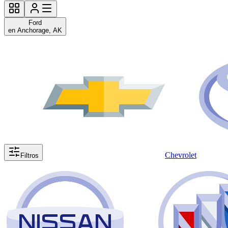
Ford
en Anchorage, AK
Chevrolet
Filtros