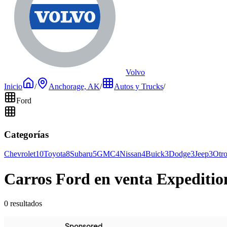
Volvo
Inicio
/
Anchorage, AK
/
Autos y Trucks
/
Ford
Categorías
Chevrolet
10
Toyota
8
Subaru
5
GMC
4
Nissan
4
Buick
3
Dodge
3
Jeep
3
Otro
Carros Ford en venta Expediti
0 resultados