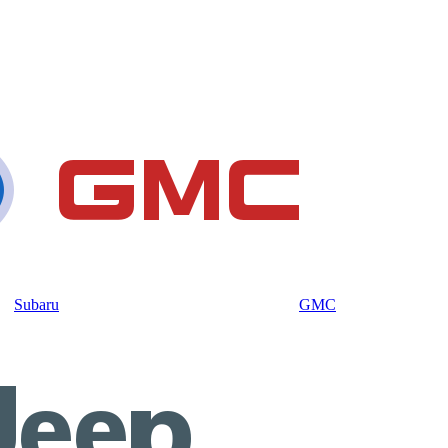
Subaru
GMC