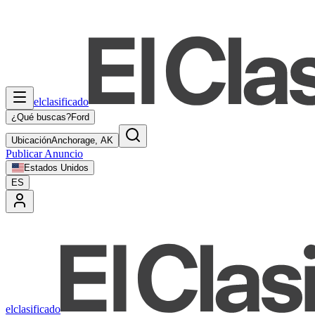
elclasificado
¿Qué buscas?
Ford
Ubicación
Anchorage, AK
Publicar Anuncio
Estados Unidos
ES
elclasificado