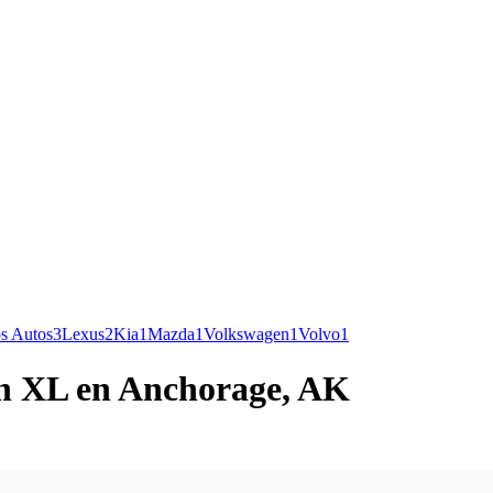
s Autos
3
Lexus
2
Kia
1
Mazda
1
Volkswagen
1
Volvo
1
on XL en Anchorage, AK