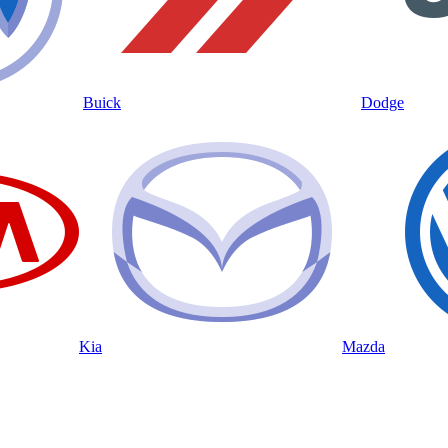
Buick
Dodge
Kia
Mazda