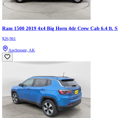
Ram 1500 2019 4x4 Big Horn 4dr Crew Cab 6.4 ft. 
$26,961
Anchorage, AK