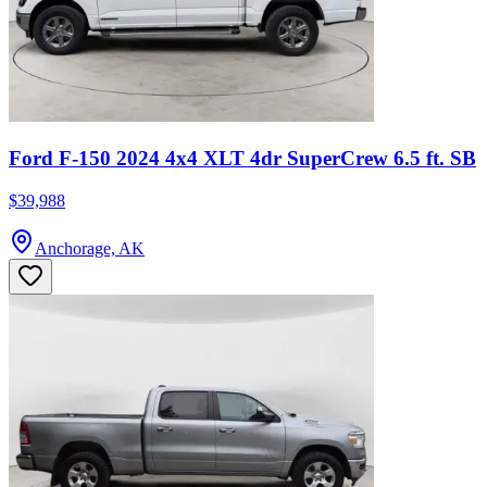
Ford F-150 2024 4x4 XLT 4dr SuperCrew 6.5 ft. SB
$39,988
Anchorage, AK