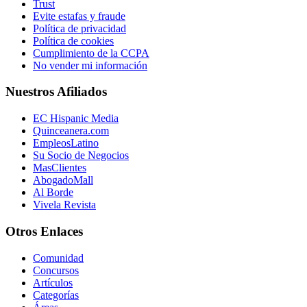
Trust
Evite estafas y fraude
Política de privacidad
Política de cookies
Cumplimiento de la CCPA
No vender mi información
Nuestros Afiliados
EC Hispanic Media
Quinceanera.com
EmpleosLatino
Su Socio de Negocios
MasClientes
AbogadoMall
Al Borde
Vivela Revista
Otros Enlaces
Comunidad
Concursos
Artículos
Categorías