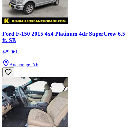
Ford F-150 2015 4x4 Platinum 4dr SuperCrew 6.5
ft. SB
$29,961
Anchorage, AK