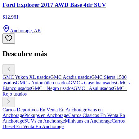
Ford Explorer 2017 AWD Base 4dr SUV
$12,961
Anchorage, AK
Descubre más
GMC Yukon XL usados
GMC Acadia usados
GMC Sierra 1500
usados
GMC - Automático usados
GMC - Gasolina usados
GMC -
Blanco usados
GMC - Negro usados
GMC - Azul usados
GMC -
Rojo usados
Carros Deportivos En Venta En Anchorage
Vans en
Anchorage
Pickups en Anchorage
Carros Clasicos En Venta En
Anchorage
SUVs en Anchorage
Minivans en Anchorage
Carros
Diesel En Venta En Anchorage