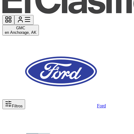
GMC
en Anchorage, AK
Ford
Filtros