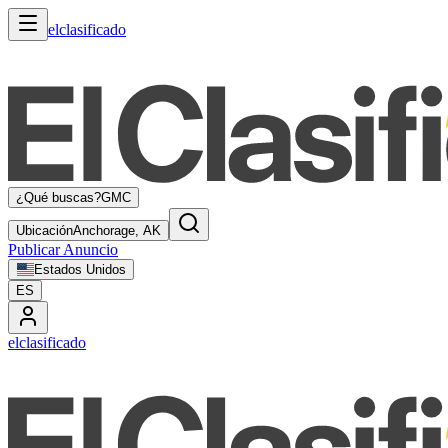
elclasificado
¿Qué buscas?
GMC
Ubicación
Anchorage, AK
Publicar Anuncio
Estados Unidos
ES
elclasificado