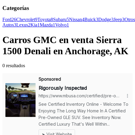
Categorías
Ford
26
Chevrolet
9
Toyota
8
Subaru
5
Nissan
4
Buick
3
Dodge
3
Jeep
3
Otros
Autos
3
Lexus
2
Kia
1
Mazda
1
Volvo
1
Carros GMC en venta Sierra
1500 Denali en Anchorage, AK
0 resultados