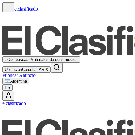
elclasificado
¿Qué buscas?
Materiales de construccion
Ubicación
Córdoba, AR-X
Publicar Anuncio
Argentina
ES
elclasificado