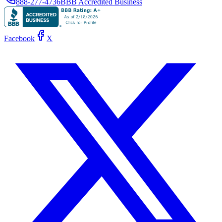
888-277-4736
BBB Accredited Business
Facebook
X