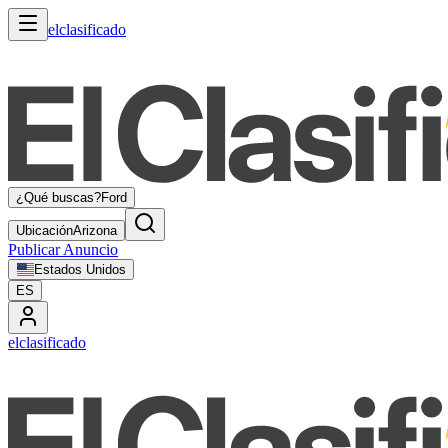
elclasificado
¿Qué buscas?
Ford
Ubicación
Arizona
Publicar Anuncio
Estados Unidos
ES
elclasificado