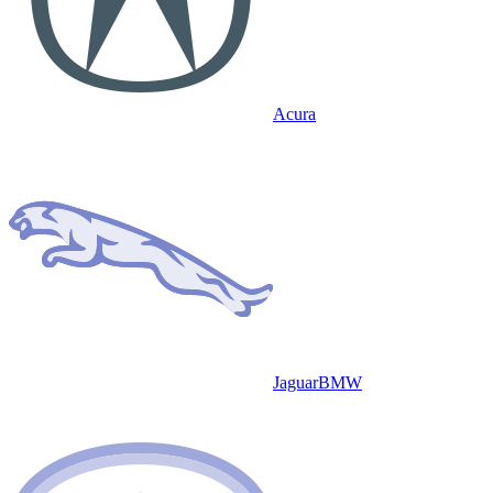
Acura
Jaguar
BMW