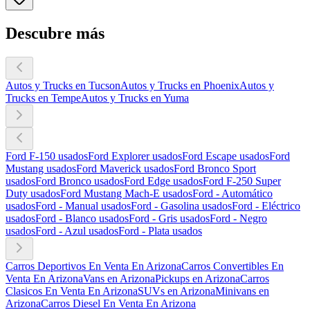
Descubre más
Autos y Trucks en Tucson
Autos y Trucks en Phoenix
Autos y
Trucks en Tempe
Autos y Trucks en Yuma
Ford F-150 usados
Ford Explorer usados
Ford Escape usados
Ford
Mustang usados
Ford Maverick usados
Ford Bronco Sport
usados
Ford Bronco usados
Ford Edge usados
Ford F-250 Super
Duty usados
Ford Mustang Mach-E usados
Ford - Automático
usados
Ford - Manual usados
Ford - Gasolina usados
Ford - Eléctrico
usados
Ford - Blanco usados
Ford - Gris usados
Ford - Negro
usados
Ford - Azul usados
Ford - Plata usados
Carros Deportivos En Venta En Arizona
Carros Convertibles En
Venta En Arizona
Vans en Arizona
Pickups en Arizona
Carros
Clasicos En Venta En Arizona
SUVs en Arizona
Minivans en
Arizona
Carros Diesel En Venta En Arizona