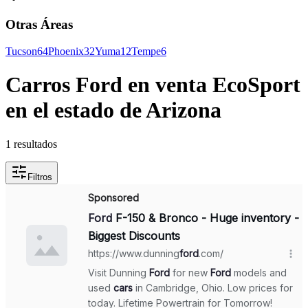
Otras Áreas
Tucson
64
Phoenix
32
Yuma
12
Tempe
6
Carros Ford en venta EcoSport
en el estado de Arizona
1 resultados
Filtros