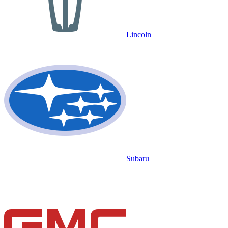
Lincoln
Subaru