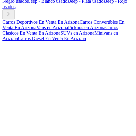
Negro usados
Jeep - Blanco usados
Jeep - Plata usados
Jeep - Rojo
usados
Carros Deportivos En Venta En Arizona
Carros Convertibles En
Venta En Arizona
Vans en Arizona
Pickups en Arizona
Carros
Clasicos En Venta En Arizona
SUVs en Arizona
Minivans en
Arizona
Carros Diesel En Venta En Arizona