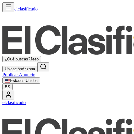
elclasificado
¿Qué buscas?
Jeep
Ubicación
Arizona
Publicar Anuncio
Estados Unidos
ES
elclasificado