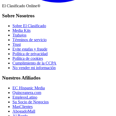
El Clasificado Online®
Sobre Nosotros
Sobre El Clasificado
Media Kits
Trabajos
Términos de servicio
Trust
Evite estafas y fraude
Política de privacidad
Política de cookies
Cumplimiento de la CCPA
No vender mi información
Nuestros Afiliados
EC Hispanic Media
Quinceanera.com
EmpleosLatino
Su Socio de Negocios
MasClientes
AbogadoMall
Al Borde