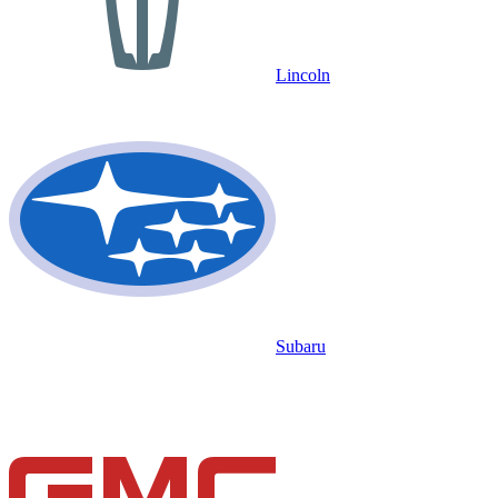
Lincoln
Subaru