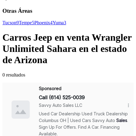
Otras Áreas
Tucson
9
Tempe
5
Phoenix
4
Yuma
3
Carros Jeep en venta Wrangler
Unlimited Sahara en el estado
de Arizona
0 resultados