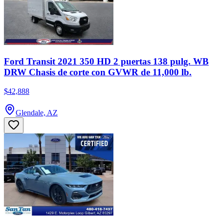
Ford Transit 2021 350 HD 2 puertas 138 pulg. WB
DRW Chasis de corte con GVWR de 11,000 lb.
$42,888
Glendale, AZ