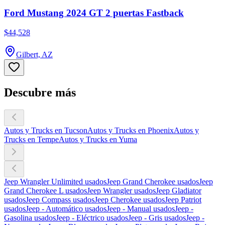
Ford Mustang 2024 GT 2 puertas Fastback
$44,528
Gilbert, AZ
Descubre más
Autos y Trucks en Tucson
Autos y Trucks en Phoenix
Autos y
Trucks en Tempe
Autos y Trucks en Yuma
Jeep Wrangler Unlimited usados
Jeep Grand Cherokee usados
Jeep
Grand Cherokee L usados
Jeep Wrangler usados
Jeep Gladiator
usados
Jeep Compass usados
Jeep Cherokee usados
Jeep Patriot
usados
Jeep - Automático usados
Jeep - Manual usados
Jeep -
Gasolina usados
Jeep - Eléctrico usados
Jeep - Gris usados
Jeep -