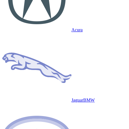
Acura
Jaguar
BMW