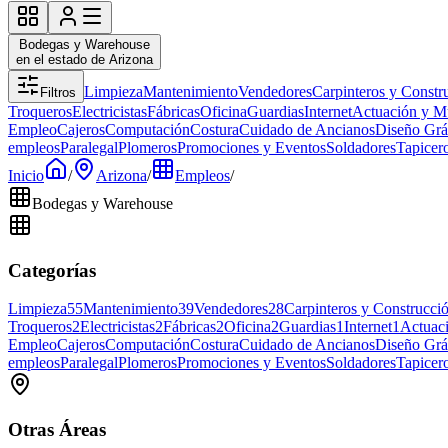
Bodegas y Warehouse
en el estado de Arizona
Limpieza
Mantenimiento
Vendedores
Carpinteros y Constr
Filtros
Troqueros
Electricistas
Fábricas
Oficina
Guardias
Internet
Actuación y M
Empleo
Cajeros
Computación
Costura
Cuidado de Ancianos
Diseño Grá
empleos
Paralegal
Plomeros
Promociones y Eventos
Soldadores
Tapicer
Inicio
/
Arizona
/
Empleos
/
Bodegas y Warehouse
Categorías
Limpieza
55
Mantenimiento
39
Vendedores
28
Carpinteros y Construcci
Troqueros
2
Electricistas
2
Fábricas
2
Oficina
2
Guardias
1
Internet
1
Actuac
Empleo
Cajeros
Computación
Costura
Cuidado de Ancianos
Diseño Grá
empleos
Paralegal
Plomeros
Promociones y Eventos
Soldadores
Tapicer
Otras Áreas