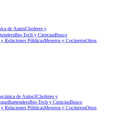
ica de Autos
Choferes y
tenders
Bio-Tech y Ciencias
Busco
 y Relaciones Públicas
Meseros y Cocineros
Otros
ecánica de Autos
3
Choferes y
ogas
Bartenders
Bio-Tech y Ciencias
Busco
 y Relaciones Públicas
Meseros y Cocineros
Otros