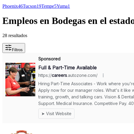
Phoenix
46
Tucson
19
Tempe
5
Yuma
1
Empleos en Bodegas en el estado
28 resultados
Filtros