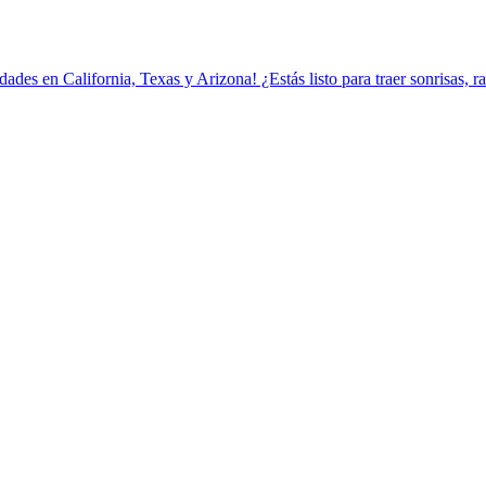
es en California, Texas y Arizona! ¿Estás listo para traer sonrisas, rap