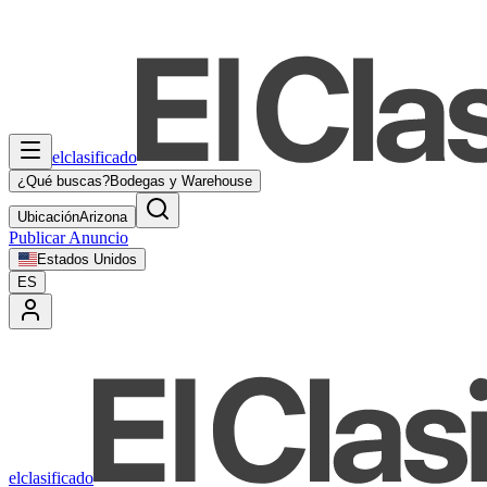
elclasificado
¿Qué buscas?
Bodegas y Warehouse
Ubicación
Arizona
Publicar Anuncio
Estados Unidos
ES
elclasificado