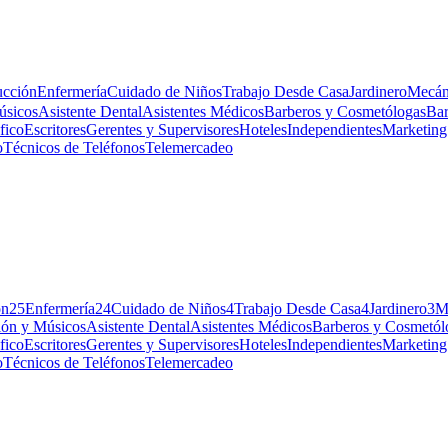
ucción
Enfermería
Cuidado de Niños
Trabajo Desde Casa
Jardinero
Mecán
úsicos
Asistente Dental
Asistentes Médicos
Barberos y Cosmetólogas
Bar
fico
Escritores
Gerentes y Supervisores
Hoteles
Independientes
Marketing
o
Técnicos de Teléfonos
Telemercadeo
ón
25
Enfermería
24
Cuidado de Niños
4
Trabajo Desde Casa
4
Jardinero
3
M
ión y Músicos
Asistente Dental
Asistentes Médicos
Barberos y Cosmetól
fico
Escritores
Gerentes y Supervisores
Hoteles
Independientes
Marketing
o
Técnicos de Teléfonos
Telemercadeo