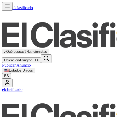
elclasificado
¿Qué buscas?
Nutricionistas
Ubicación
Arlington, TX
Publicar Anuncio
Estados Unidos
ES
elclasificado