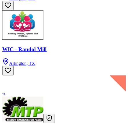
WIC - Randol Mill
Arlington, TX