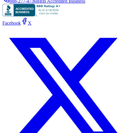
888-277-4736
BBB Accredited Business
Facebook
X