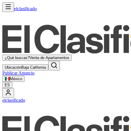
elclasificado
¿Qué buscas?
Venta de Apartamentos
Ubicación
Baja California
Publicar Anuncio
México
ES
elclasificado