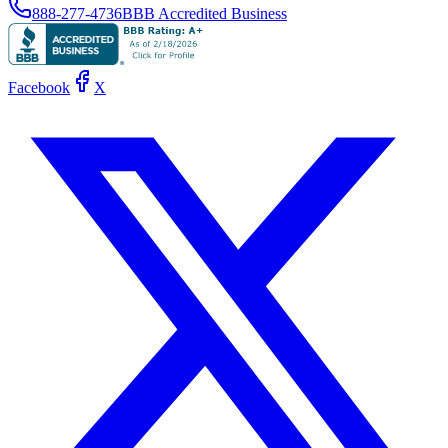
888-277-4736
BBB Accredited Business
Facebook
X