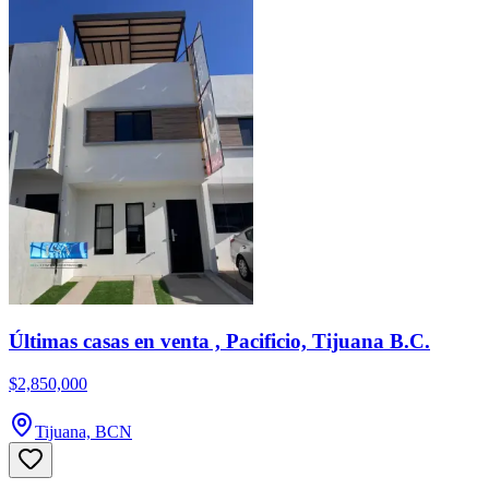
Últimas casas en venta , Pacificio, Tijuana B.C.
$2,850,000
Tijuana, BCN