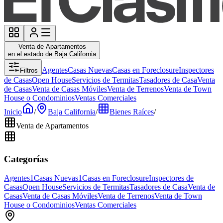
Venta de Apartamentos
en el estado de Baja California
Agentes
Casas Nuevas
Casas en Foreclosure
Inspectores
Filtros
de Casas
Open House
Servicios de Termitas
Tasadores de Casa
Venta
de Casas
Venta de Casas Móviles
Venta de Terrenos
Venta de Town
House o Condominios
Ventas Comerciales
Inicio
/
Baja California
/
Bienes Raíces
/
Venta de Apartamentos
Categorías
Agentes
1
Casas Nuevas
1
Casas en Foreclosure
Inspectores de
Casas
Open House
Servicios de Termitas
Tasadores de Casa
Venta de
Casas
Venta de Casas Móviles
Venta de Terrenos
Venta de Town
House o Condominios
Ventas Comerciales