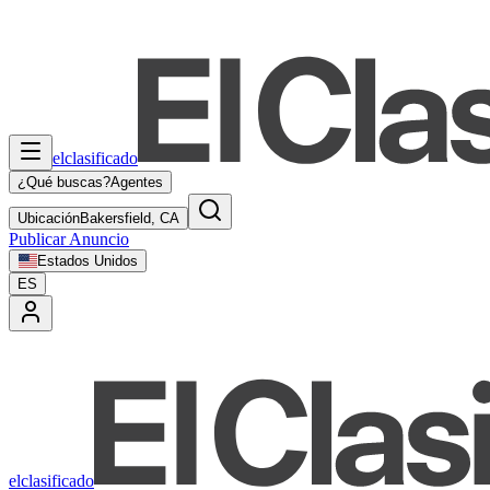
elclasificado
¿Qué buscas?
Agentes
Ubicación
Bakersfield, CA
Publicar Anuncio
Estados Unidos
ES
elclasificado