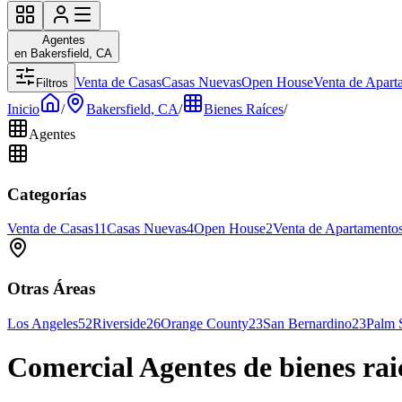
Agentes
en Bakersfield, CA
Venta de Casas
Casas Nuevas
Open House
Venta de Apart
Filtros
Inicio
/
Bakersfield, CA
/
Bienes Raíces
/
Agentes
Categorías
Venta de Casas
11
Casas Nuevas
4
Open House
2
Venta de Apartamento
Otras Áreas
Los Angeles
52
Riverside
26
Orange County
23
San Bernardino
23
Palm 
Comercial Agentes de bienes rai