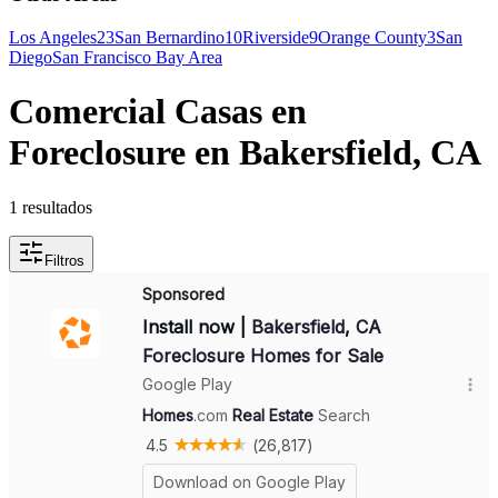
Los Angeles
23
San Bernardino
10
Riverside
9
Orange County
3
San
Diego
San Francisco Bay Area
Comercial Casas en
Foreclosure en Bakersfield, CA
1 resultados
Filtros