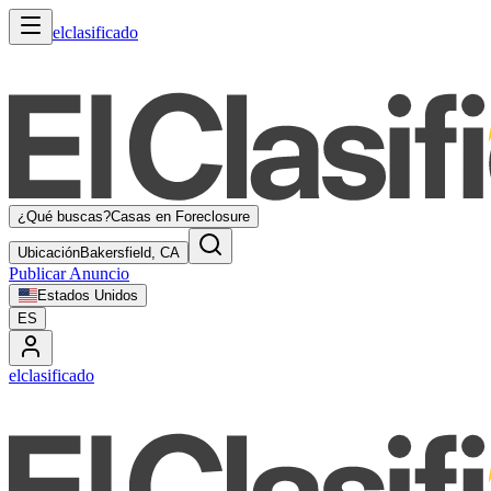
elclasificado
¿Qué buscas?
Casas en Foreclosure
Ubicación
Bakersfield, CA
Publicar Anuncio
Estados Unidos
ES
elclasificado