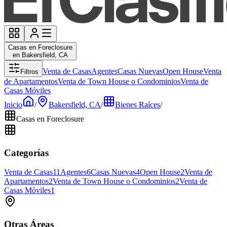
Casas en Foreclosure
en Bakersfield, CA
Venta de Casas
Agentes
Casas Nuevas
Open House
Venta
Filtros
de Apartamentos
Venta de Town House o Condominios
Venta de
Casas Móviles
Inicio
/
Bakersfield, CA
/
Bienes Raíces
/
Casas en Foreclosure
Categorías
Venta de Casas
11
Agentes
6
Casas Nuevas
4
Open House
2
Venta de
Apartamentos
2
Venta de Town House o Condominios
2
Venta de
Casas Móviles
1
Otras Áreas