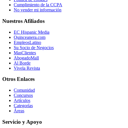
Cumplimiento de la CCPA
No vender mi información
Nuestros Afiliados
EC Hispanic Media
Quinceanera.com
EmpleosLatino
Su Socio de Negocios
MasClientes
AbogadoMall
Al Borde
Vivela Revista
Otros Enlaces
Comunidad
Concursos
Artículos
Categorías
Áreas
Servicio y Apoyo