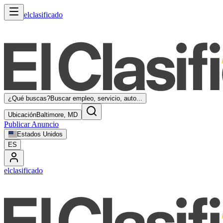
elclasificado
¿Qué buscas?
Buscar empleo, servicio, auto...
Ubicación
Baltimore, MD
Publicar Anuncio
Estados Unidos
ES
elclasificado