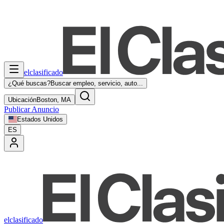
elclasificado
¿Qué buscas?
Buscar empleo, servicio, auto...
Ubicación
Boston, MA
Publicar Anuncio
Estados Unidos
ES
elclasificado