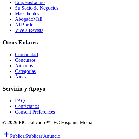
EmpleosLatino
Su Socio de Negocios
MasClientes
AbogadoMall
Al Borde
Vivela Revista
Otros Enlaces
Comunidad
Concursos
Artículos
Categorías
Áreas
Servicio y Apoyo
FAQ
Contáctanos
Consent Preferences
© 2026 ElClasificado ® | EC Hispanic Media
Publicar
Publicar Anuncio