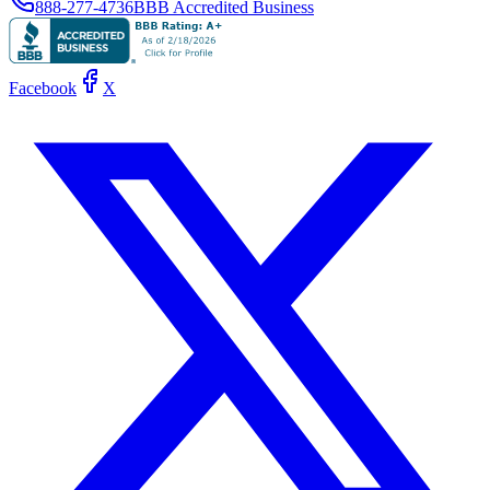
888-277-4736
BBB Accredited Business
Facebook
X