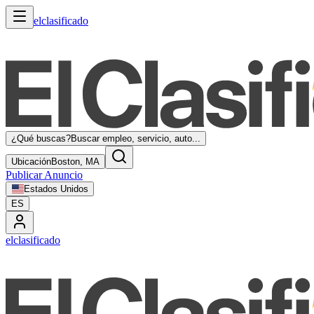
elclasificado
¿Qué buscas?
Buscar empleo, servicio, auto...
Ubicación
Boston, MA
Publicar Anuncio
Estados Unidos
ES
elclasificado