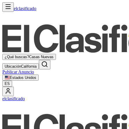
elclasificado
¿Qué buscas?
Casas Nuevas
Ubicación
California
Publicar Anuncio
Estados Unidos
ES
elclasificado