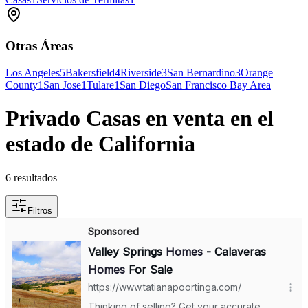
Otras Áreas
Los Angeles
5
Bakersfield
4
Riverside
3
San Bernardino
3
Orange
County
1
San Jose
1
Tulare
1
San Diego
San Francisco Bay Area
Privado Casas en venta en el
estado de California
6 resultados
Filtros