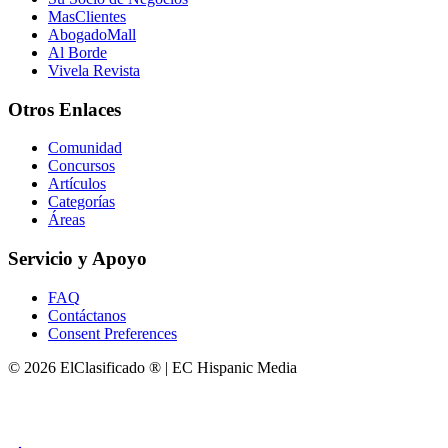
MasClientes
AbogadoMall
Al Borde
Vivela Revista
Otros Enlaces
Comunidad
Concursos
Artículos
Categorías
Áreas
Servicio y Apoyo
FAQ
Contáctanos
Consent Preferences
© 2026 ElClasificado ® | EC Hispanic Media