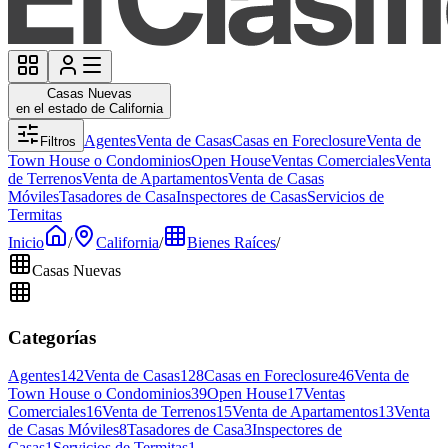
Casas Nuevas
en el estado de California
Agentes
Venta de Casas
Casas en Foreclosure
Venta de
Filtros
Town House o Condominios
Open House
Ventas Comerciales
Venta
de Terrenos
Venta de Apartamentos
Venta de Casas
Móviles
Tasadores de Casa
Inspectores de Casas
Servicios de
Termitas
Inicio
/
California
/
Bienes Raíces
/
Casas Nuevas
Categorías
Agentes
142
Venta de Casas
128
Casas en Foreclosure
46
Venta de
Town House o Condominios
39
Open House
17
Ventas
Comerciales
16
Venta de Terrenos
15
Venta de Apartamentos
13
Venta
de Casas Móviles
8
Tasadores de Casa
3
Inspectores de
Casas
1
Servicios de Termitas
1