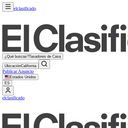
elclasificado
¿Qué buscas?
Tasadores de Casa
Ubicación
California
Publicar Anuncio
Estados Unidos
ES
elclasificado