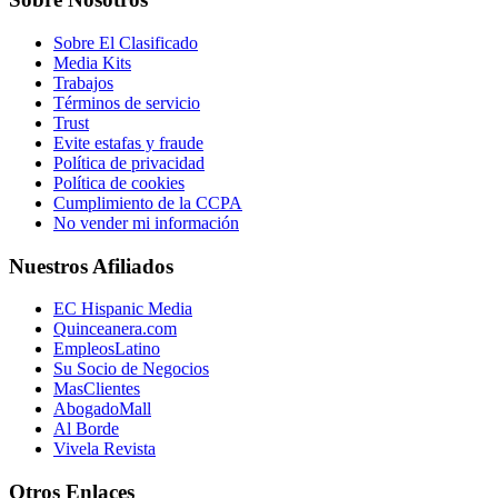
Sobre El Clasificado
Media Kits
Trabajos
Términos de servicio
Trust
Evite estafas y fraude
Política de privacidad
Política de cookies
Cumplimiento de la CCPA
No vender mi información
Nuestros Afiliados
EC Hispanic Media
Quinceanera.com
EmpleosLatino
Su Socio de Negocios
MasClientes
AbogadoMall
Al Borde
Vivela Revista
Otros Enlaces