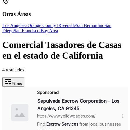
Otras Áreas
Los Angeles
2
Orange County
1
Riverside
San Bernardino
San
Diego
San Francisco Bay Area
Comercial Tasadores de Casas
en el estado de California
4 resultados
Filtros