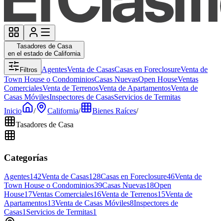
Tasadores de Casa
en el estado de California
Agentes
Venta de Casas
Casas en Foreclosure
Venta de
Filtros
Town House o Condominios
Casas Nuevas
Open House
Ventas
Comerciales
Venta de Terrenos
Venta de Apartamentos
Venta de
Casas Móviles
Inspectores de Casas
Servicios de Termitas
Inicio
/
California
/
Bienes Raíces
/
Tasadores de Casa
Categorías
Agentes
142
Venta de Casas
128
Casas en Foreclosure
46
Venta de
Town House o Condominios
39
Casas Nuevas
18
Open
House
17
Ventas Comerciales
16
Venta de Terrenos
15
Venta de
Apartamentos
13
Venta de Casas Móviles
8
Inspectores de
Casas
1
Servicios de Termitas
1