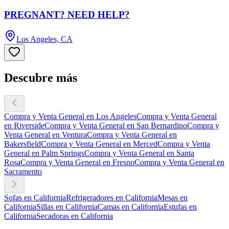
PREGNANT? NEED HELP?
Los Angeles, CA
Descubre más
Compra y Venta General en Los Angeles
Compra y Venta General
en Riverside
Compra y Venta General en San Bernardino
Compra y
Venta General en Ventura
Compra y Venta General en
Bakersfield
Compra y Venta General en Merced
Compra y Venta
General en Palm Springs
Compra y Venta General en Santa
Rosa
Compra y Venta General en Fresno
Compra y Venta General en
Sacramento
Sofas en California
Refrigeradores en California
Mesas en
California
Sillas en California
Camas en California
Estufas en
California
Secadoras en California