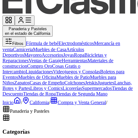
Panaderia y Pasteles
en el estado de California
Fórmula de bebé
Electrodomésticos
Mercancía en
Filtros
venta
Carniceria
Muebles de Casa
Artículos
Deportivos
Mayoreo
Accesorios
Joyas
Ropa
Bicicletas y
Reparaciones
Ventas de Garaje
Herramientas
Materiales de
construccion
Compro Oro
Cosas Gratis o
Intercambio
Liquidaciones
Videojuegos y Consolas
Boletos para
Eventos
Muebles de Oficina
Muebles de Patio
Muebles para
Niños
Zapatos
Casas de Empeño
Colchones
Jetskis
Juguetes
Lanchas,
Botes y Partes
Libros y Comics
Licorerías
Supermercados
Tiendas de
Descuento
Tiendas de Ropa
Tiendas de Segunda Mano
Inicio
/
California
/
Compra y Venta General
/
Panaderia y Pasteles
Categorías