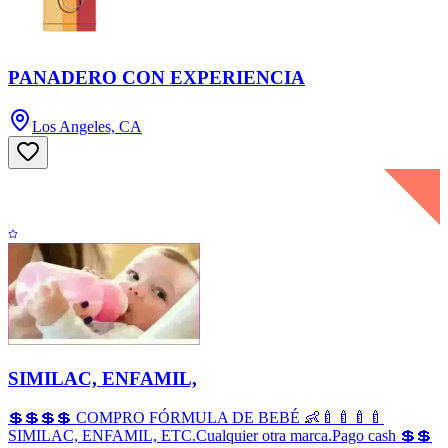
PANADERO CON EXPERIENCIA
Los Angeles, CA
SIMILAC, ENFAMIL,
💲💲💲💲 COMPRO FÓRMULA DE BEBÉ 👶🍼🍼🍼🍼
SIMILAC, ENFAMIL, ETC.Cualquier otra marca.Pago cash 💲💲