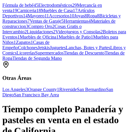
Fórmula de bebé
45
Electrodomésticos
29
Mercancía en
venta
19
Carniceria
18
Muebles de Casa
17
Artículos
Deportivos
14
Mayoreo
11
Accesorios
10
Joyas
8
Ropa
8
Bicicletas y
Reparaciones
7
Ventas de Garaje
5
Herramientas
4
Materiales de
construccion
3
Compro Oro
2
Cosas Gratis o
Intercambio
2
Liquidaciones
2
Videojuegos y Consolas
2
Boletos para
Eventos
1
Muebles de Oficina
1
Muebles de Patio
1
Muebles para
Niños
1
Zapatos
1
Casas de
Empeño
Colchones
Jetskis
Juguetes
Lanchas, Botes y Partes
Libros y
Comics
Licorerías
Supermercados
Tiendas de Descuento
Tiendas de
Ropa
Tiendas de Segunda Mano
Otras Áreas
Los Angeles
3
Orange County
1
Riverside
San Bernardino
San
Diego
San Francisco Bay Area
Tiempo completo Panadería y
pasteles en venta en el estado
de California