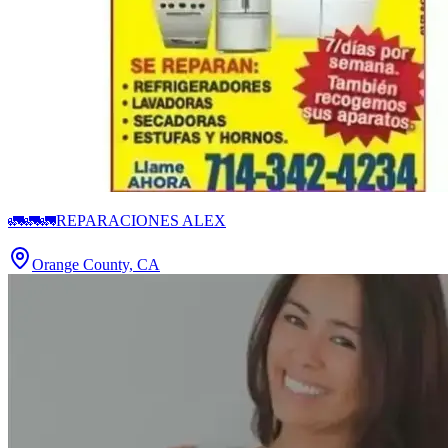
🚛🚛🚛REPARACIONES ALEX
Orange County, CA