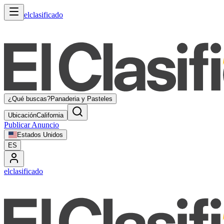
elclasificado
¿Qué buscas?
Panaderia y Pasteles
Ubicación
California
Publicar Anuncio
Estados Unidos
ES
elclasificado