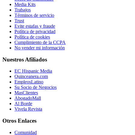
Media Kits
Trabajos
Términos de servicio
Trust
Evite estafas y fraude
Política de privacidad
Política de cookies
Cumplimiento de la CCPA
No vender mi información
Nuestros Afiliados
EC Hispanic Media
Quinceanera.com
EmpleosLatino
Su Socio de Negocios
MasClientes
AbogadoMall
Al Borde
Vivela Revista
Otros Enlaces
Comunidad