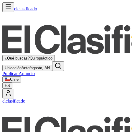
elclasificado
¿Qué buscas?
Quiropráctico
Ubicación
Antofagasta, AN
Publicar Anuncio
Chile
ES
elclasificado