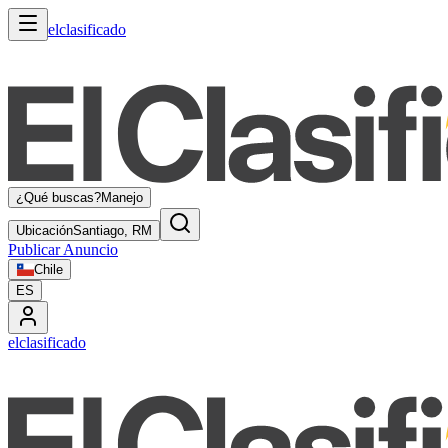
elclasificado
¿Qué buscas?
Manejo
Ubicación
Santiago, RM
Publicar Anuncio
Chile
ES
elclasificado