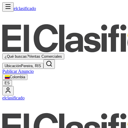
elclasificado
¿Qué buscas?
Ventas Comerciales
Ubicación
Pereira, RIS
Publicar Anuncio
Colombia
ES
elclasificado