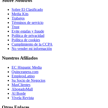
Sobre Nosotros
Sobre El Clasificado
Media Kits
Trabajos
Términos de servicio
Trust
Evite estafas y fraude
Política de privacidad
Política de cookies
Cumplimiento de la CCPA
No vender mi información
Nuestros Afiliados
EC Hispanic Media
Quinceanera.com
EmpleosLatino
Su Socio de Negocios
MasClientes
AbogadoMall
Al Borde
Vivela Revista
Otros Enlaces