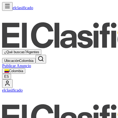
elclasificado
¿Qué buscas?
Agentes
Ubicación
Colombia
Publicar Anuncio
Colombia
ES
elclasificado