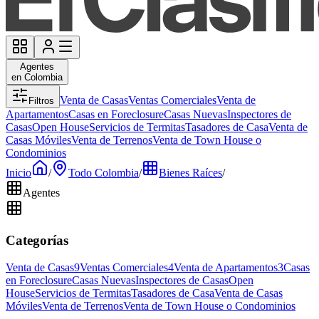
Agentes
en Colombia
Venta de Casas
Ventas Comerciales
Venta de
Filtros
Apartamentos
Casas en Foreclosure
Casas Nuevas
Inspectores de
Casas
Open House
Servicios de Termitas
Tasadores de Casa
Venta de
Casas Móviles
Venta de Terrenos
Venta de Town House o
Condominios
Inicio
/
Todo Colombia
/
Bienes Raíces
/
Agentes
Categorías
Venta de Casas
9
Ventas Comerciales
4
Venta de Apartamentos
3
Casas
en Foreclosure
Casas Nuevas
Inspectores de Casas
Open
House
Servicios de Termitas
Tasadores de Casa
Venta de Casas
Móviles
Venta de Terrenos
Venta de Town House o Condominios