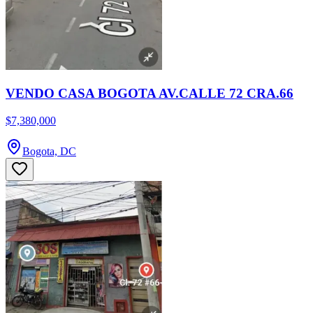
VENDO CASA BOGOTA AV.CALLE 72 CRA.66
$7,380,000
Bogota, DC