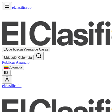
elclasificado
¿Qué buscas?
Venta de Casas
Ubicación
Colombia
Publicar Anuncio
Colombia
ES
elclasificado