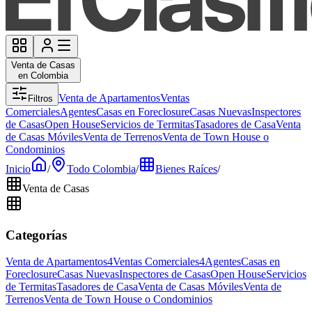
Venta de Casas
en Colombia
Venta de Apartamentos
Ventas
Filtros
Comerciales
Agentes
Casas en Foreclosure
Casas Nuevas
Inspectores
de Casas
Open House
Servicios de Termitas
Tasadores de Casa
Venta
de Casas Móviles
Venta de Terrenos
Venta de Town House o
Condominios
Inicio
/
Todo Colombia
/
Bienes Raíces
/
Venta de Casas
Categorías
Venta de Apartamentos
4
Ventas Comerciales
4
Agentes
Casas en
Foreclosure
Casas Nuevas
Inspectores de Casas
Open House
Servicios
de Termitas
Tasadores de Casa
Venta de Casas Móviles
Venta de
Terrenos
Venta de Town House o Condominios