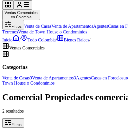
Ventas Comerciales
en Colombia
Venta de Casas
Venta de Apartamentos
Agentes
Casas en F
Filtros
Terrenos
Venta de Town House o Condominios
Inicio
/
Todo Colombia
/
Bienes Raíces
/
Ventas Comerciales
Categorías
Venta de Casas
9
Venta de Apartamentos
3
Agentes
Casas en Foreclosur
Town House o Condominios
Comercial Propiedades comercia
2 resultados
Filtros