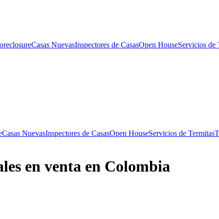
oreclosure
Casas Nuevas
Inspectores de Casas
Open House
Servicios de 
e
Casas Nuevas
Inspectores de Casas
Open House
Servicios de Termitas
T
les en venta en Colombia