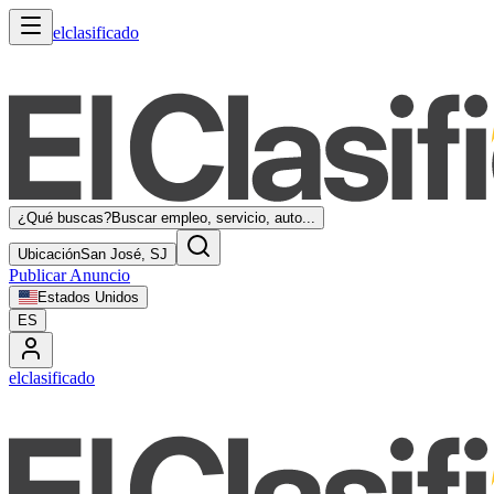
elclasificado
¿Qué buscas?
Buscar empleo, servicio, auto...
Ubicación
San José, SJ
Publicar Anuncio
Estados Unidos
ES
elclasificado