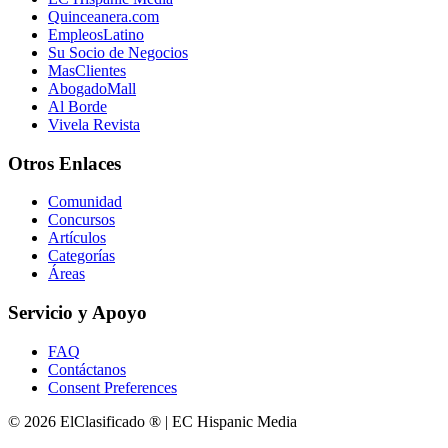
Quinceanera.com
EmpleosLatino
Su Socio de Negocios
MasClientes
AbogadoMall
Al Borde
Vivela Revista
Otros Enlaces
Comunidad
Concursos
Artículos
Categorías
Áreas
Servicio y Apoyo
FAQ
Contáctanos
Consent Preferences
© 2026 ElClasificado ® | EC Hispanic Media