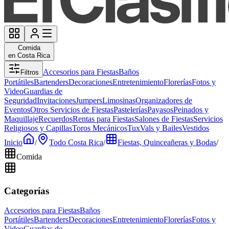
Comida
en Costa Rica
Accesorios para Fiestas
Baños
Filtros
Portátiles
Bartenders
Decoraciones
Entretenimiento
Florerías
Fotos y
Video
Guardias de
Seguridad
Invitaciones
Jumpers
Limosinas
Organizadores de
Eventos
Otros Servicios de Fiestas
Pastelerías
Payasos
Peinados y
Maquillaje
Recuerdos
Rentas para Fiestas
Salones de Fiestas
Servicios
Religiosos y Capillas
Toros Mecánicos
Tux
Vals y Bailes
Vestidos
Inicio
/
Todo Costa Rica
/
Fiestas, Quinceañeras y Bodas
/
Comida
Categorías
Accesorios para Fiestas
Baños
Portátiles
Bartenders
Decoraciones
Entretenimiento
Florerías
Fotos y
Video
Guardias de