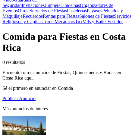
Seguridad
Invitaciones
Jumpers
Limosinas
Organizadores de
Eventos
Otros Servicios de Fiestas
Pastelerías
Payasos
Peinados y
Maquillaje
Recuerdos
Rentas para Fiestas
Salones de Fiestas
Servicios
Religiosos y Capillas
Toros Mecánicos
Tux
Vals y Bailes
Vestidos
Comida para Fiestas en Costa
Rica
0 resultados
Encuentra otros anuncios de Fiestas, Quinceañeras y Bodas en
Costa Rica aquí.
Sé el primero en anunciar en Comida
Publicar Anuncio
Más anuncios de interés