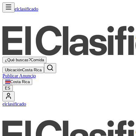
elclasificado
¿Qué buscas?
Comida
Ubicación
Costa Rica
Publicar Anuncio
Costa Rica
ES
elclasificado