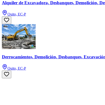
Alquiler de Excavadora, Desbanques, Demolición, De
Quito, EC-P
Derrocamientos, Demolición, Desbanques, Excavación
Quito, EC-P