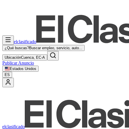
elclasificado
¿Qué buscas?
Buscar empleo, servicio, auto...
Ubicación
Cuenca, EC-A
Publicar Anuncio
Estados Unidos
ES
elclasificado