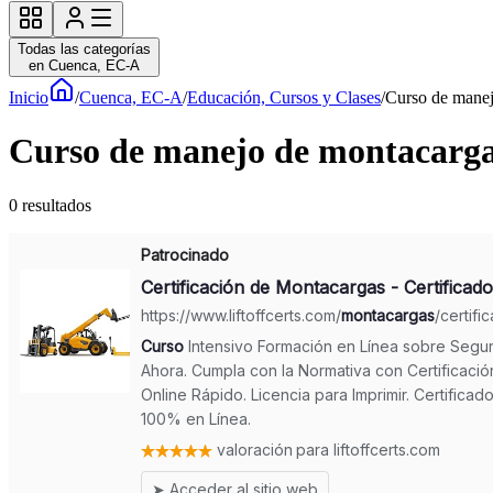
Todas las categorías
en Cuenca, EC-A
Inicio
/
Cuenca, EC-A
/
Educación, Cursos y Clases
/
Curso de manej
Curso de manejo de montacargas
0
resultados