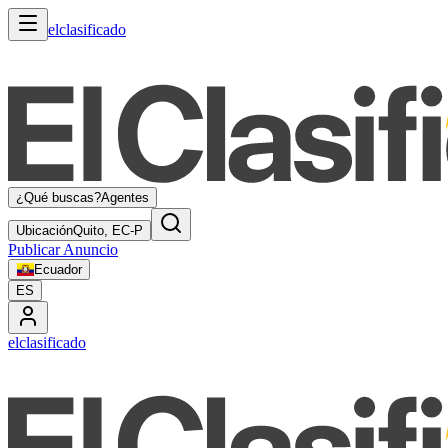
elclasificado
¿Qué buscas?
Agentes
Ubicación
Quito, EC-P
Publicar Anuncio
Ecuador
ES
elclasificado