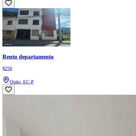
Rento departamento
$250
Quito, EC-P