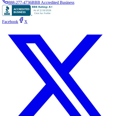
888-277-4736
BBB Accredited Business
Facebook
X