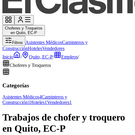
Choferes y Troqueros
en Quito, EC-P
Asistentes Médicos
Carpinteros y
Filtros
Construcción
Hoteles
Vendedores
Inicio
/
Quito, EC-P
/
Empleos
/
Choferes y Troqueros
Categorías
Asistentes Médicos
4
Carpinteros y
Construcción
1
Hoteles
1
Vendedores
1
Trabajos de chofer y troquero
en Quito, EC-P