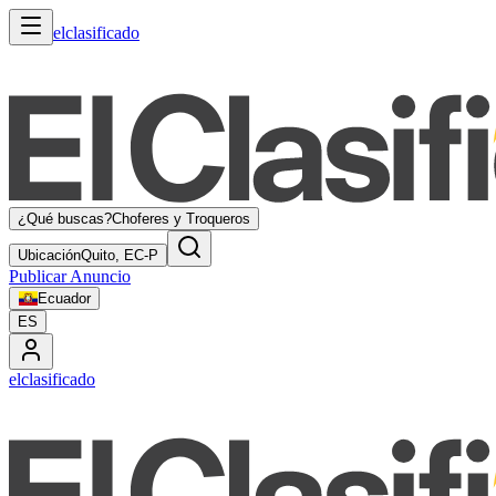
elclasificado
¿Qué buscas?
Choferes y Troqueros
Ubicación
Quito, EC-P
Publicar Anuncio
Ecuador
ES
elclasificado