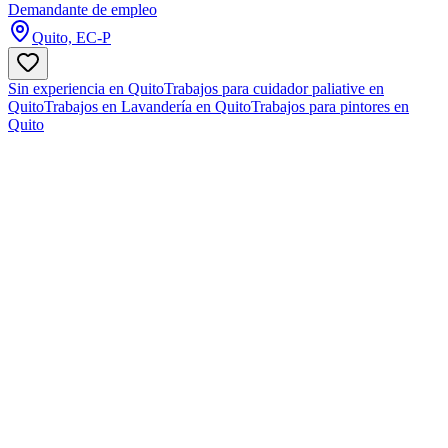
Demandante de empleo
Quito, EC-P
Sin experiencia en Quito
Trabajos para cuidador paliative en
Quito
Trabajos en Lavandería en Quito
Trabajos para pintores en
Quito