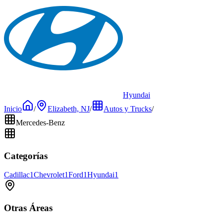
Hyundai
Inicio
/
Elizabeth, NJ
/
Autos y Trucks
/
Mercedes-Benz
Categorías
Cadillac
1
Chevrolet
1
Ford
1
Hyundai
1
Otras Áreas