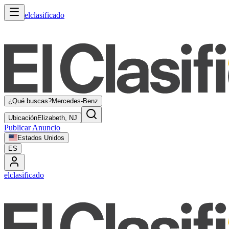
elclasificado
¿Qué buscas?
Mercedes-Benz
Ubicación
Elizabeth, NJ
Publicar Anuncio
Estados Unidos
ES
elclasificado