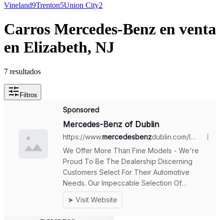
Vineland
9
Trenton
5
Union City
2
Carros Mercedes-Benz en venta
en Elizabeth, NJ
7 resultados
Filtros