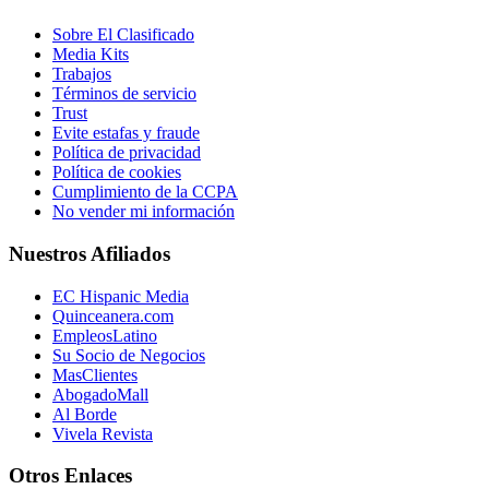
Sobre El Clasificado
Media Kits
Trabajos
Términos de servicio
Trust
Evite estafas y fraude
Política de privacidad
Política de cookies
Cumplimiento de la CCPA
No vender mi información
Nuestros Afiliados
EC Hispanic Media
Quinceanera.com
EmpleosLatino
Su Socio de Negocios
MasClientes
AbogadoMall
Al Borde
Vivela Revista
Otros Enlaces