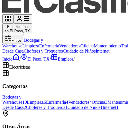
Electricistas
en El Paso, TX
Bodegas y
Filtros
Warehouse
Limpieza
Enfermería
Vendedores
Oficina
Mantenimiento
Tra
Desde Casa
Choferes y Troqueros
Cuidado de Niños
Internet
Inicio
/
El Paso, TX
/
Empleos
/
Electricistas
Categorías
Bodegas y
Warehouse
10
Limpieza
6
Enfermería
4
Vendedores
4
Oficina
3
Mantenimi
Desde Casa
2
Choferes y Troqueros
1
Cuidado de Niños
1
Internet
1
Otras Áreas