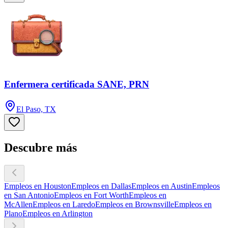
Enfermera certificada SANE, PRN
El Paso, TX
Descubre más
Empleos en Houston
Empleos en Dallas
Empleos en Austin
Empleos
en San Antonio
Empleos en Fort Worth
Empleos en
McAllen
Empleos en Laredo
Empleos en Brownsville
Empleos en
Plano
Empleos en Arlington