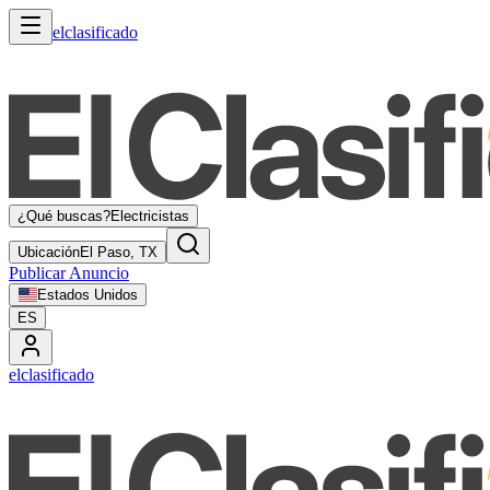
elclasificado
¿Qué buscas?
Electricistas
Ubicación
El Paso, TX
Publicar Anuncio
Estados Unidos
ES
elclasificado