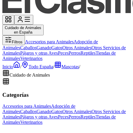
Cuidado de Animales
en España
Accesorios para Animales
Adopción de
Filtros
Animales
Caballos
Ganado
Gatos
Otros Animales
Otros Servicios de
Animales
Pájaros y otras Aves
Peces
Perros
Reptiles
Tiendas de
Animales
Veterinarios
Inicio
/
Todo España
/
Mascotas
/
Cuidado de Animales
Categorías
Accesorios para Animales
Adopción de
Animales
Caballos
Ganado
Gatos
Otros Animales
Otros Servicios de
Animales
Pájaros y otras Aves
Peces
Perros
Reptiles
Tiendas de
Animales
Veterinarios