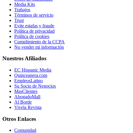
Media Kits
Trabajos
Términos de servicio
Trust
Evite estafas y fraude
Política de privacidad
Política de cookies
Cumplimiento de la CCPA
No vender mi información
Nuestros Afiliados
EC Hispanic Media
Quinceanera.com
EmpleosLatino
Su Socio de Negocios
MasClientes
AbogadoMall
Al Borde
Vivela Revista
Otros Enlaces
Comunidad