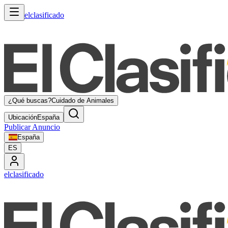
elclasificado
¿Qué buscas?
Cuidado de Animales
Ubicación
España
Publicar Anuncio
España
ES
elclasificado