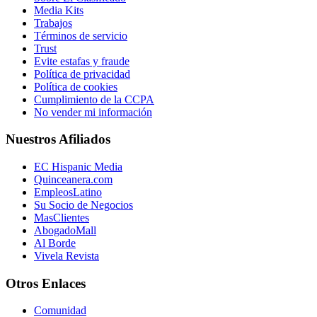
Media Kits
Trabajos
Términos de servicio
Trust
Evite estafas y fraude
Política de privacidad
Política de cookies
Cumplimiento de la CCPA
No vender mi información
Nuestros Afiliados
EC Hispanic Media
Quinceanera.com
EmpleosLatino
Su Socio de Negocios
MasClientes
AbogadoMall
Al Borde
Vivela Revista
Otros Enlaces
Comunidad