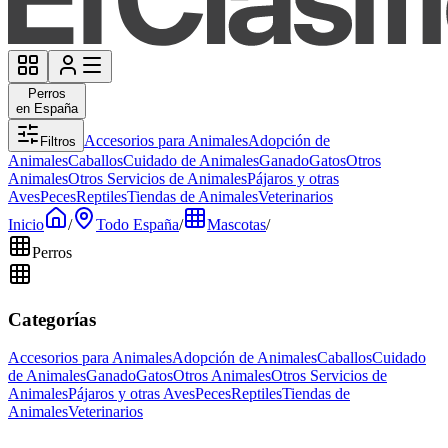
Perros
en España
Accesorios para Animales
Adopción de
Filtros
Animales
Caballos
Cuidado de Animales
Ganado
Gatos
Otros
Animales
Otros Servicios de Animales
Pájaros y otras
Aves
Peces
Reptiles
Tiendas de Animales
Veterinarios
Inicio
/
Todo España
/
Mascotas
/
Perros
Categorías
Accesorios para Animales
Adopción de Animales
Caballos
Cuidado
de Animales
Ganado
Gatos
Otros Animales
Otros Servicios de
Animales
Pájaros y otras Aves
Peces
Reptiles
Tiendas de
Animales
Veterinarios