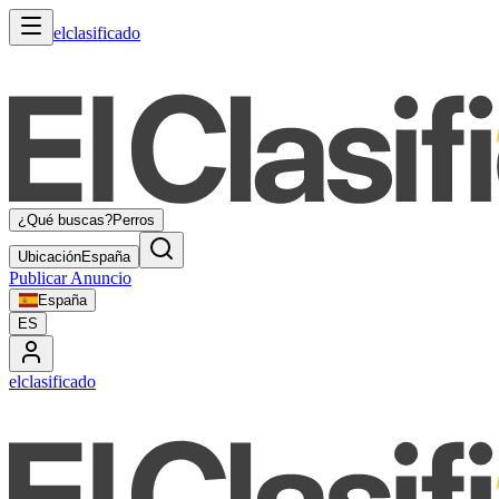
elclasificado
¿Qué buscas?
Perros
Ubicación
España
Publicar Anuncio
España
ES
elclasificado