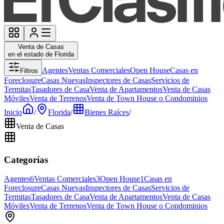
Venta de Casas
en el estado de Florida
Agentes
Ventas Comerciales
Open House
Casas en
Filtros
Foreclosure
Casas Nuevas
Inspectores de Casas
Servicios de
Termitas
Tasadores de Casa
Venta de Apartamentos
Venta de Casas
Móviles
Venta de Terrenos
Venta de Town House o Condominios
Inicio
/
Florida
/
Bienes Raíces
/
Venta de Casas
Categorías
Agentes
6
Ventas Comerciales
3
Open House
1
Casas en
Foreclosure
Casas Nuevas
Inspectores de Casas
Servicios de
Termitas
Tasadores de Casa
Venta de Apartamentos
Venta de Casas
Móviles
Venta de Terrenos
Venta de Town House o Condominios