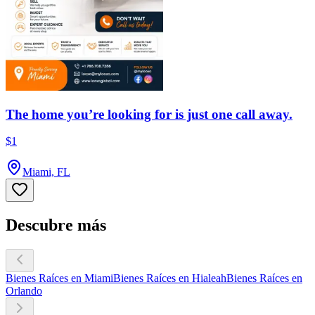
The home you’re looking for is just one call away.
$1
Miami, FL
Descubre más
Bienes Raíces en Miami
Bienes Raíces en Hialeah
Bienes Raíces en
Orlando