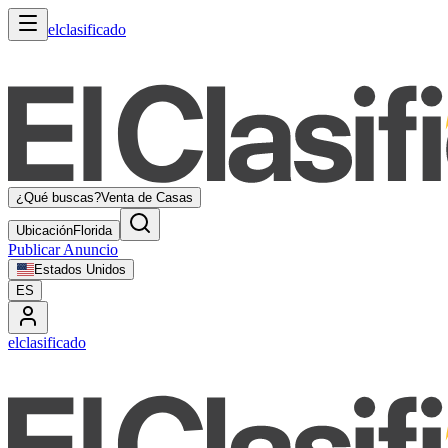
elclasificado
¿Qué buscas?
Venta de Casas
Ubicación
Florida
Publicar Anuncio
Estados Unidos
ES
elclasificado