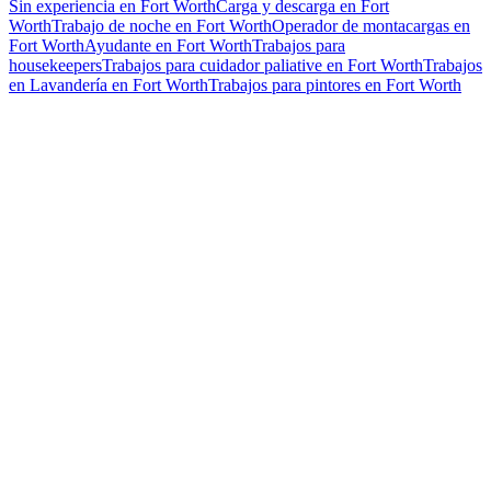
Sin experiencia en Fort Worth
Carga y descarga en Fort
Worth
Trabajo de noche en Fort Worth
Operador de montacargas en
Fort Worth
Ayudante en Fort Worth
Trabajos para
housekeepers
Trabajos para cuidador paliative en Fort Worth
Trabajos
en Lavandería en Fort Worth
Trabajos para pintores en Fort Worth