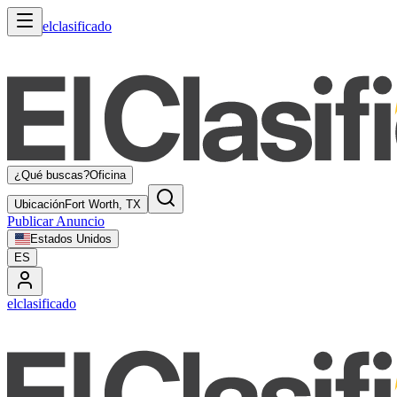
elclasificado
¿Qué buscas?
Oficina
Ubicación
Fort Worth, TX
Publicar Anuncio
Estados Unidos
ES
elclasificado