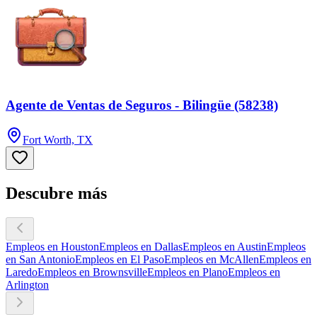
Agente de Ventas de Seguros - Bilingüe (58238)
Fort Worth, TX
Descubre más
Empleos en Houston
Empleos en Dallas
Empleos en Austin
Empleos
en San Antonio
Empleos en El Paso
Empleos en McAllen
Empleos en
Laredo
Empleos en Brownsville
Empleos en Plano
Empleos en
Arlington