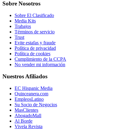
Sobre Nosotros
Sobre El Clasificado
Media Kits
Trabajos
Términos de servicio
Trust
Evite estafas y fraude
Política de privacidad
Política de cookies
Cumplimiento de la CCPA
No vender mi información
Nuestros Afiliados
EC Hispanic Media
Quinceanera.com
EmpleosLatino
Su Socio de Negocios
MasClientes
AbogadoMall
Al Borde
Vivela Revista