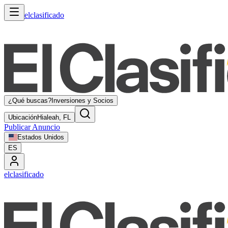
elclasificado
¿Qué buscas?
Inversiones y Socios
Ubicación
Hialeah, FL
Publicar Anuncio
Estados Unidos
ES
elclasificado