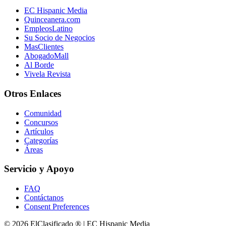
EC Hispanic Media
Quinceanera.com
EmpleosLatino
Su Socio de Negocios
MasClientes
AbogadoMall
Al Borde
Vivela Revista
Otros Enlaces
Comunidad
Concursos
Artículos
Categorías
Áreas
Servicio y Apoyo
FAQ
Contáctanos
Consent Preferences
© 2026 ElClasificado ® | EC Hispanic Media