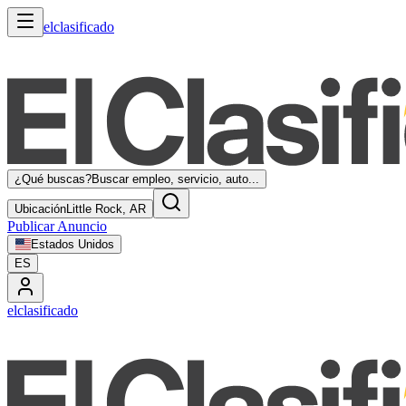
elclasificado
¿Qué buscas?
Buscar empleo, servicio, auto...
Ubicación
Little Rock, AR
Publicar Anuncio
Estados Unidos
ES
elclasificado